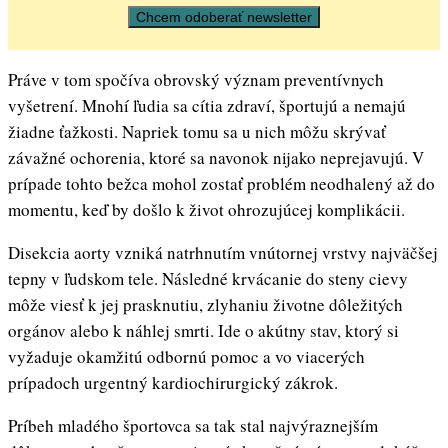
Práve v tom spočíva obrovský význam preventívnych
vyšetrení. Mnohí ľudia sa cítia zdraví, športujú a nemajú
žiadne ťažkosti. Napriek tomu sa u nich môžu skrývať
závažné ochorenia, ktoré sa navonok nijako neprejavujú. V
prípade tohto bežca mohol zostať problém neodhalený až do
momentu, keď by došlo k život ohrozujúcej komplikácii.
Disekcia aorty vzniká natrhnutím vnútornej vrstvy najväčšej
tepny v ľudskom tele. Následné krvácanie do steny cievy
môže viesť k jej prasknutiu, zlyhaniu životne dôležitých
orgánov alebo k náhlej smrti. Ide o akútny stav, ktorý si
vyžaduje okamžitú odbornú pomoc a vo viacerých
prípadoch urgentný kardiochirurgický zákrok.
Príbeh mladého športovca sa tak stal najvýraznejším