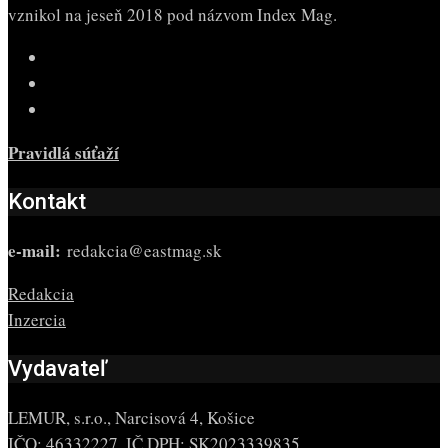
vznikol na jeseň 2018 pod názvom Index Mag.
Pravidlá súťaží
Kontakt
e-mail:
redakcia@eastmag.sk
Redakcia
Inzercia
Vydavateľ
LEMUR, s.r.o., Narcisová 4, Košice
IČO: 46332227, IČ DPH: SK2023339835