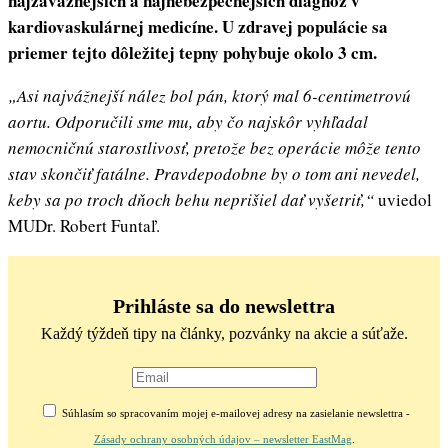
najzávažnejších a najnebezpečnejších diagnóz v
kardiovaskulárnej medicíne. U zdravej populácie sa
priemer tejto dôležitej tepny pohybuje okolo 3 cm.
„Asi najvážnejší nález bol pán, ktorý mal 6-centimetrovú
aortu. Odporučili sme mu, aby čo najskôr vyhľadal
nemocničnú starostlivosť, pretože bez operácie môže tento
stav skončiť fatálne. Pravdepodobne by o tom ani nevedel,
keby sa po troch dňoch behu neprišiel dať vyšetriť,“
uviedol
MUDr. Robert Funtaľ.
Prihláste sa do newslettra
Každý týždeň tipy na články, pozvánky na akcie a súťaže.
Súhlasím so spracovaním mojej e-mailovej adresy na zasielanie newslettra -
Zásady ochrany osobných údajov – newsletter EastMag
.