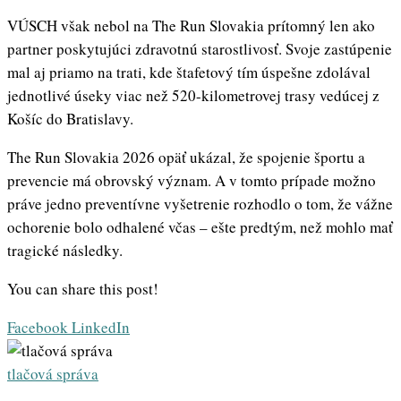
VÚSCH však nebol na The Run Slovakia prítomný len ako
partner poskytujúci zdravotnú starostlivosť. Svoje zastúpenie
mal aj priamo na trati, kde štafetový tím úspešne zdolával
jednotlivé úseky viac než 520-kilometrovej trasy vedúcej z
Košíc do Bratislavy.
The Run Slovakia 2026 opäť ukázal, že spojenie športu a
prevencie má obrovský význam. A v tomto prípade možno
práve jedno preventívne vyšetrenie rozhodlo o tom, že vážne
ochorenie bolo odhalené včas – ešte predtým, než mohlo mať
tragické následky.
You can share this post!
Whatsapp
Share
Print
Facebook
LinkedIn
via
Email
tlačová správa