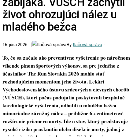
zabijaka. VÚSCH zachytil
život ohrozujúci nález u
mladého bežca
By
tlačová správa
-
16. júna 2026
To, čo sa začalo ako preventívne vyšetrenie po náročnom
víkende plnom športových výkonov, sa pre jedného z
účastníkov The Run Slovakia 2026 mohlo stať
rozhodujúcim momentom jeho života. Lekári
Východoslovenského ústavu srdcových a cievnych chorôb
(VÚSCH), ktorí počas podujatia poskytovali bezplatné
kardiologické vyšetrenia, odhalili u mladého bežca
mimoriadne závažný nález – približne 6-centimetrové
rozšírenie priemeru aorty. Ide o stav, ktorý predstavuje
vysoké riziko prasknutia alebo disekcie aorty, jednej z