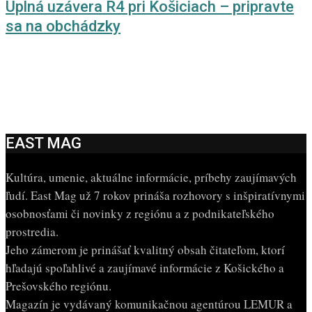
Úplná uzávera R4 pri Košiciach – pripravte
sa na obchádzky
EAST MAG
Kultúra, umenie, aktuálne informácie, príbehy zaujímavých
ľudí. East Mag už 7 rokov prináša rozhovory s inšpiratívnymi
osobnosťami či novinky z regiónu a z podnikateľského
prostredia.
Jeho zámerom je prinášať kvalitný obsah čitateľom, ktorí
hľadajú spoľahlivé a zaujímavé informácie z Košického a
Prešovského regiónu.
Magazín je vydávaný komunikačnou agentúrou LEMUR a