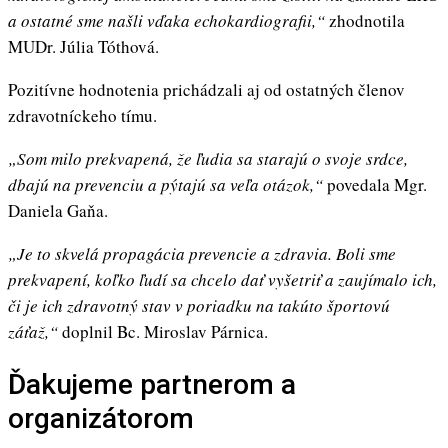
a ostatné sme našli vďaka echokardiografii,“
zhodnotila
MUDr. Júlia Tóthová.
Pozitívne hodnotenia prichádzali aj od ostatných členov
zdravotníckeho tímu.
„Som milo prekvapená, že ľudia sa starajú o svoje srdce,
dbajú na prevenciu a pýtajú sa veľa otázok,“
povedala Mgr.
Daniela Gaňa.
„Je to skvelá propagácia prevencie a zdravia. Boli sme
prekvapení, koľko ľudí sa chcelo dať vyšetriť a zaujímalo ich,
či je ich zdravotný stav v poriadku na takúto športovú
záťaž,“
doplnil Bc. Miroslav Párnica.
Ďakujeme partnerom a
organizátorom