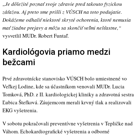
„Je dôležité poznať svoje zdravie pred takouto fyzickou
záťažou. Aj preto sme prišli z VÚSCH na toto podujatie.
Dokážeme odhaliť niektoré skryté ochorenia, ktoré nemusia
mať žiadne prejavy a môžu sa skončiť veľmi nešťastne,“
vysvetlil MUDr. Robert Funtaľ.
Kardiológovia priamo medzi
bežcami
Prvé zdravotnícke stanovisko VÚSCH bolo umiestnené vo
Veľkej Lodine, kde sa účastníkom venovali MUDr. Lucia
Tomková, PhD. z II. kardiologickej kliniky a zdravotná sestra
Ľubica Štefková. Záujemcom merali krvný tlak a realizovali
EKG vyšetrenia.
V sobotu pokračovali preventívne vyšetrenia v Tepličke nad
Váhom. Echokardiografické vyšetrenia a odborné