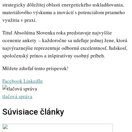
strategicky dôležitej oblasti energetického uskladňovania,
materiálového výskumu a inovácií s potenciálom priameho
využitia v praxi.
Titul Absolútna Slovenka roka predstavuje najvyššie
ocenenie ankety – každoročne sa udeľuje jednej žene, ktorá
najvýraznejšie reprezentuje odbornú excelentnosť, ľudskosť,
spoločenský prínos a inšpiratívny osobný príbeh.
Môžete zdieľať tento príspevok!
Whatsapp
Share
Print
Facebook
LinkedIn
via
Email
tlačová správa
Súvisiace články