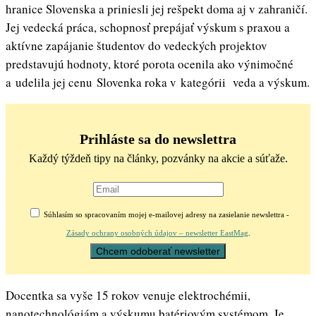
hranice Slovenska a priniesli jej rešpekt doma aj v zahraničí.
Jej vedecká práca, schopnosť prepájať výskum s praxou a
aktívne zapájanie študentov do vedeckých projektov
predstavujú hodnoty, ktoré porota ocenila ako výnimočné
a udelila jej cenu Slovenka roka v kategórii veda a výskum.
Prihláste sa do newslettra
Každý týždeň tipy na články, pozvánky na akcie a súťaže.
Súhlasím so spracovaním mojej e-mailovej adresy na zasielanie newslettra -
Zásady ochrany osobných údajov – newsletter EastMag
.
Docentka sa vyše 15 rokov venuje elektrochémii,
nanotechnológiám a výskumu batériovým systémom. Je