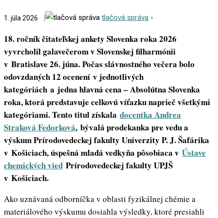
tlačová správa
-
1. júla 2026
18. ročník čitateľskej ankety Slovenka roka 2026
vyvrcholil galavečerom v Slovenskej filharmónii
v Bratislave 26. júna. Počas slávnostného večera bolo
odovzdaných 12 ocenení v jednotlivých
kategóriách a jedna hlavná cena – Absolútna Slovenka
roka, ktorá predstavuje celkovú víťazku naprieč všetkými
kategóriami. Tento titul získala
docentka Andrea
Straková Fedorková
, bývalá prodekanka pre vedu a
výskum Prírodovedeckej fakulty Univerzity P. J. Šafárika
v Košiciach, úspešná mladá vedkyňa pôsobiaca v
Ústave
chemických vied
Prírodovedeckej fakulty UPJŠ
v Košiciach.
Ako uznávaná odborníčka v oblasti fyzikálnej chémie a
materiálového výskumu dosiahla výsledky, ktoré presiahli