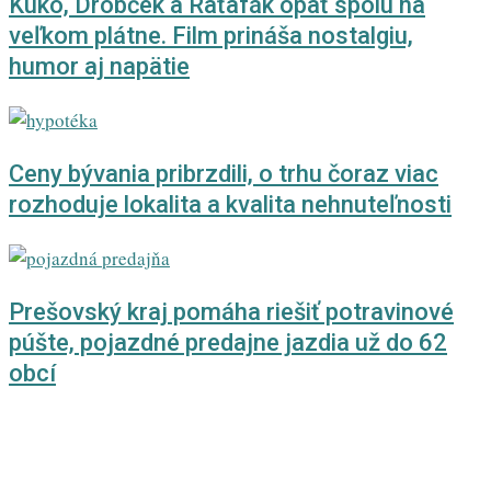
Kuko, Drobček a Raťafák opäť spolu na
veľkom plátne. Film prináša nostalgiu,
humor aj napätie
Ceny bývania pribrzdili, o trhu čoraz viac
rozhoduje lokalita a kvalita nehnuteľnosti
Prešovský kraj pomáha riešiť potravinové
púšte, pojazdné predajne jazdia už do 62
obcí