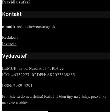
Pravidlá súťaží
Kontakt
e-mail:
redakcia@eastmag.sk
Redakcia
Inzercia
Vydavateľ
LEMUR, s.r.o., Narcisová 4, Košice
IČO: 46332227, IČ DPH: SK2023339835
ISSN: 2989-3291
Prihláste sa do newslettra! Každý týždeň tipy na články, pozvánky
na akcie a súťaže.