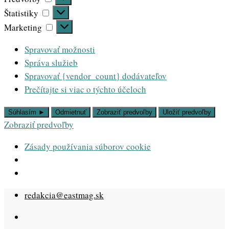
Štatistiky
Štatistiky
Marketing
Marketing
Spravovať možnosti
Správa služieb
Spravovať {vendor_count} dodávateľov
Prečítajte si viac o týchto účeloch
Súhlasím ►
Odmietnuť
Zobraziť predvoľby
Uložiť predvoľby
Zobraziť predvoľby
Zásady používania súborov cookie
Skip
redakcia@eastmag.sk
to
content