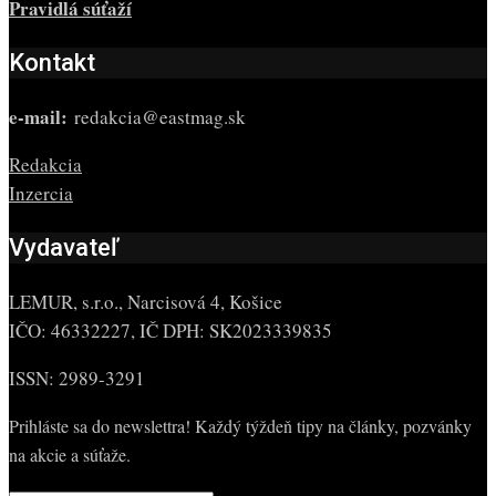
Pravidlá súťaží
Kontakt
e-mail:
redakcia@eastmag.sk
Redakcia
Inzercia
Vydavateľ
LEMUR, s.r.o., Narcisová 4, Košice
IČO: 46332227, IČ DPH: SK2023339835
ISSN: 2989-3291
Prihláste sa do newslettra! Každý týždeň tipy na články, pozvánky
na akcie a súťaže.