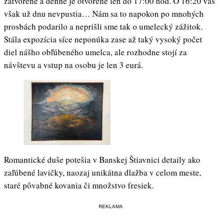
zatvorené a denne je otvorené len do 17:00 hod. O 16:20 vás
však už dnu nevpustia… Nám sa to napokon po mnohých
prosbách podarilo a neprišli sme tak o umelecký zážitok.
Stála expozícia síce neponúka zase až taký vysoký počet
diel nášho obľúbeného umelca, ale rozhodne stojí za
návštevu a vstup na osobu je len 3 eurá.
Romantické duše potešia v Banskej Štiavnici detaily ako
zaľúbené lavičky, naozaj unikátna dlažba v celom meste,
staré pôvabné kovania či množstvo fresiek.
REKLAMA