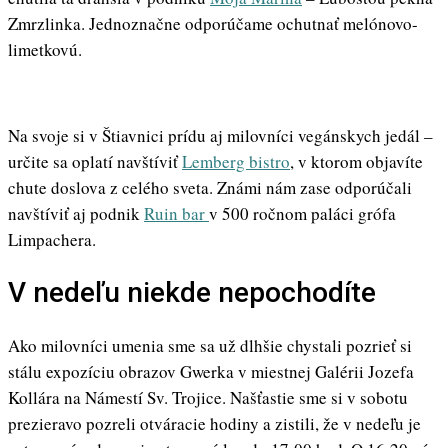
Zmrzlinka. Jednoznačne odporúčame ochutnať melónovo-
limetkovú.
Na svoje si v Štiavnici prídu aj milovníci vegánskych jedál –
určite sa oplatí navštíviť
Lemberg bistro
, v ktorom objavíte
chute doslova z celého sveta. Známi nám zase odporúčali
navštíviť aj podnik
Ruin bar
v 500 ročnom paláci grófa
Limpachera.
V nedeľu niekde nepochodíte
Ako milovníci umenia sme sa už dlhšie chystali pozrieť si
stálu expozíciu obrazov Gwerka v miestnej Galérii Jozefa
Kollára na Námestí Sv. Trojice. Našťastie sme si v sobotu
prezieravo pozreli otváracie hodiny a zistili, že v nedeľu je