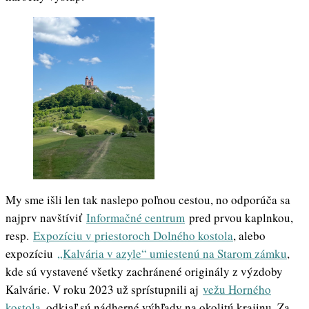
My sme išli len tak naslepo poľnou cestou, no odporúča sa
najprv navštíviť
Informačné centrum
pred prvou kaplnkou,
resp.
Expozíciu v priestoroch Dolného kostola
, alebo
expozíciu
„Kalvária v azyle“ umiestenú na Starom zámku
,
kde sú vystavené všetky zachránené originály z výzdoby
Kalvárie. V roku 2023 už sprístupnili aj
vežu Horného
kostola
, odkiaľ sú nádherné výhľady na okolitú krajinu. Za