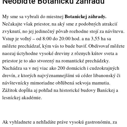
Neobíďte Botanickú záhradu
Botanickej záhrady.
My sme sa vybrali do miestnej
Nečakajte však priestor, na aký sme z podobných atrakcií
zvyknutí, no jej jedinečný pôvab rozhodne stojí za návštevu.
Vstup je voľný – od 8:00 do 20:00 hod. a na 3,55 ha sa
môžete prechádzať, kým vás to bude baviť. Obdivovať môžete
naozaj úctyhodne vysoké dreviny z rôznych kútov sveta a
priestor je to ako stvorený na romantické prechádzky.
Nachádza sa v nej viac ako 200 domácich i cudzokrajných
drevín, z ktorých najvýznamnejšími sú céder libanonský či
návštevnícky mimoriadne obľúbená sekvoja mamutia.
Zážitok dopĺňa aj pohľad na historické budovy Baníckej a
lesníckej akadémie.
Ak vyhladnete a nehľadáte práve vysokú gastronómiu, za