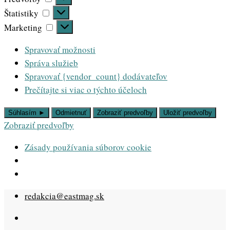
Štatistiky
Štatistiky
Marketing
Marketing
Spravovať možnosti
Správa služieb
Spravovať {vendor_count} dodávateľov
Prečítajte si viac o týchto účeloch
Súhlasím ►
Odmietnuť
Zobraziť predvoľby
Uložiť predvoľby
Zobraziť predvoľby
Zásady používania súborov cookie
Skip
redakcia@eastmag.sk
to
content