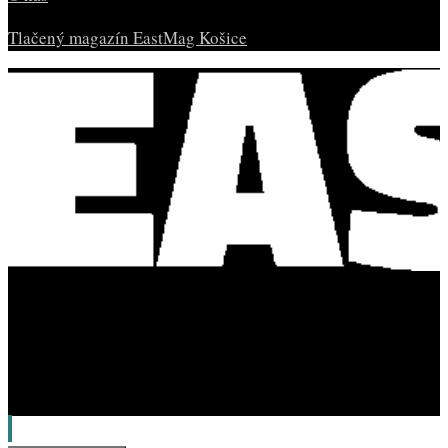
Tlačený magazín EastMag Košice
© Copyright EAST MAG.