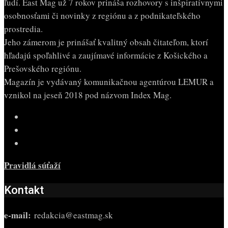
ľudí. East Mag už 7 rokov prináša rozhovory s inšpiratívnymi
osobnosťami či novinky z regiónu a z podnikateľského
prostredia.
Jeho zámerom je prinášať kvalitný obsah čitateľom, ktorí
hľadajú spoľahlivé a zaujímavé informácie z Košického a
Prešovského regiónu.
Magazín je vydávaný komunikačnou agentúrou LEMUR a
vznikol na jeseň 2018 pod názvom Index Mag.
Pravidlá súťaží
Kontakt
e-mail:
redakcia@eastmag.sk