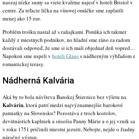
naozaj nízke sumy sa viete kvalitne najesť v hoteli Bristol v
centre. Za teľacie líčka na vínovej omáčke sme zaplatili
menej ako 15 eur.
Problém trošku nastal až s raňajkami. Ponúka ich takmer
každý z miestnych podnikov, no hladní sme ráno za radom
dostávali odpoveď, že sme si ich mali objednať deň vopred…
Napokon sme uspeli v
hoteli Glaus
s nádherným výhľadom z
romantickej terasy.
Nádherná Kalvária
Aká by to bola návšteva Banskej Štiavnice bez výletu na
Kalváriu
, ktorá patrí medzi najvýznamnejšie barokové
pamiatky na Slovensku? Pozostáva z troch kostolov,
devätnástich kaplniek a súsošia Panny Márie a o jej vznik sa
v roku 1751 pričinili miestni jezuiti. Nebojte, nejde o žiadny
náročný výstup.