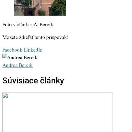
Foto v článku: A. Bercik
Môžete zdieľať tento príspevok!
Whatsapp
Share
Print
Facebook
LinkedIn
via
Email
Andrea Bercik
Súvisiace články