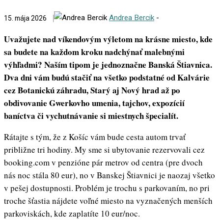
Andrea Bercik
-
15. mája 2026
Uvažujete nad víkendovým výletom na krásne miesto, kde
sa budete na každom kroku nadchýnať malebnými
výhľadmi? Naším tipom je jednoznačne Banská Štiavnica.
Dva dni vám budú stačiť na všetko podstatné od Kalvárie
cez Botanickú záhradu, Starý aj Nový hrad až po
obdivovanie Gwerkovho umenia, tajchov, expozícií
baníctva či vychutnávanie si miestnych špecialít.
Rátajte s tým, že z Košíc vám bude cesta autom trvať
približne tri hodiny. My sme si ubytovanie rezervovali cez
booking.com v penzióne pár metrov od centra (pre dvoch
nás noc stála 80 eur), no v Banskej Štiavnici je naozaj všetko
v pešej dostupnosti. Problém je trochu s parkovaním, no pri
troche šťastia nájdete voľné miesto na vyznačených menších
parkoviskách, kde zaplatíte 10 eur/noc.