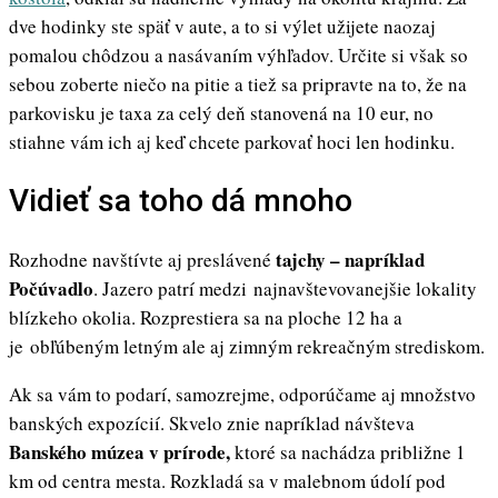
dve hodinky ste späť v aute, a to si výlet užijete naozaj
pomalou chôdzou a nasávaním výhľadov. Určite si však so
sebou zoberte niečo na pitie a tiež sa pripravte na to, že na
parkovisku je taxa za celý deň stanovená na 10 eur, no
stiahne vám ich aj keď chcete parkovať hoci len hodinku.
Vidieť sa toho dá mnoho
tajchy – napríklad
Rozhodne navštívte aj preslávené
Počúvadlo
. Jazero patrí medzi najnavštevovanejšie lokality
blízkeho okolia. Rozprestiera sa na ploche 12 ha a
je obľúbeným letným ale aj zimným rekreačným strediskom.
Ak sa vám to podarí, samozrejme, odporúčame aj množstvo
banských expozícií. Skvelo znie napríklad návšteva
Banského múzea v prírode,
ktoré sa nachádza približne 1
km od centra mesta. Rozkladá sa v malebnom údolí pod