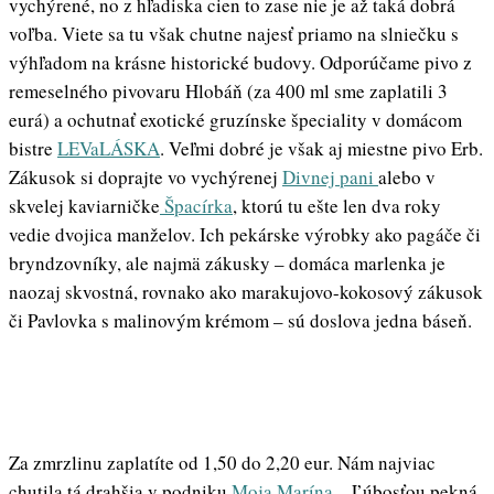
vychýrené, no z hľadiska cien to zase nie je až taká dobrá
voľba. Viete sa tu však chutne najesť priamo na slniečku s
výhľadom na krásne historické budovy. Odporúčame pivo z
remeselného pivovaru Hlobáň (za 400 ml sme zaplatili 3
eurá) a ochutnať exotické gruzínske špeciality v domácom
bistre
LEVaLÁSKA
. Veľmi dobré je však aj miestne pivo Erb.
Zákusok si doprajte vo vychýrenej
Divnej pani
alebo v
skvelej kaviarničke
Špacírka
, ktorú tu ešte len dva roky
vedie dvojica manželov. Ich pekárske výrobky ako pagáče či
bryndzovníky, ale najmä zákusky – domáca marlenka je
naozaj skvostná, rovnako ako marakujovo-kokosový zákusok
či Pavlovka s malinovým krémom – sú doslova jedna báseň.
Za zmrzlinu zaplatíte od 1,50 do 2,20 eur. Nám najviac
chutila tá drahšia v podniku
Moja Marína
– Ľúbosťou pekná