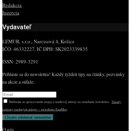
Redakcia
Inzercia
Vydavateľ
LEMUR, s.r.o., Narcisová 4, Košice
IČO: 46332227, IČ DPH: SK2023339835
ISSN: 2989-3291
Prihláste sa do newslettra! Každý týždeň tipy na články, pozvánky
na akcie a súťaže.
Súhlasím so spracovaním mojej e-mailovej adresy na zasielanie newslettra -
Zásady
ochrany osobných údajov – newsletter EastMag
.
O nás