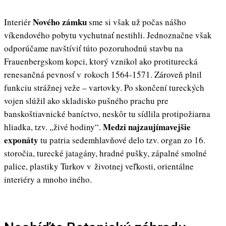
Nového zámku
Interiér
sme si však už počas nášho
víkendového pobytu vychutnať nestihli. Jednoznačne však
odporúčame navštíviť túto pozoruhodnú stavbu na
Frauenbergskom kopci, ktorý vznikol ako protiturecká
renesančná pevnosť v rokoch 1564-1571. Zároveň plnil
funkciu strážnej veže – vartovky. Po skončení tureckých
vojen slúžil ako skladisko pušného prachu pre
banskoštiavnické baníctvo, neskôr tu sídlila protipožiarna
Medzi najzaujímavejšie
hliadka, tzv. „živé hodiny“.
exponáty
tu patria sedemhlavňové delo tzv. organ zo 16.
storočia, turecké jatagány, hradné pušky, zápalné smolné
palice, plastiky Turkov v životnej veľkosti, orientálne
interiéry a mnoho iného.