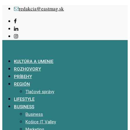
Skip
redakcia@eastmag.sk
to
content
KULTÚRA A UMENIE
ROZHOVORY
PRÍBEHY
REGIÓN
Tlačové správy
LIFESTYLE
BUSINESS
Business
Košice IT Valley
Marketing