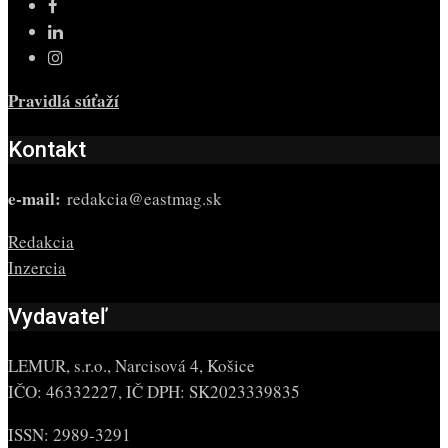
Pravidlá súťaží
Kontakt
e-mail:
redakcia@eastmag.sk
Redakcia
Inzercia
Vydavateľ
LEMUR, s.r.o., Narcisová 4, Košice
IČO: 46332227, IČ DPH: SK2023339835
ISSN: 2989-3291