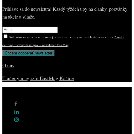
Prihláste sa do newslettra! Každý týždeň tipy na články, pozvánky
na akcie a súťaže.
Súhlasím so spracovaním mojej e-mailovej adresy na zasielanie newslettra -
Zásady
ochrany osobných údajov – newsletter EastMag
.
O nás
Tlačený magazín EastMag Košice
© Copyright EAST MAG.