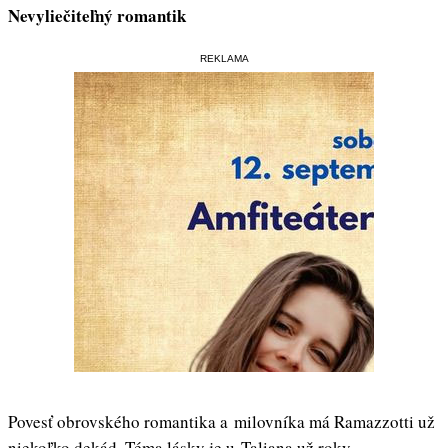
Nevyliečiteľný romantik
REKLAMA
Povesť obrovského romantika a milovníka má Ramazzotti už
niekoľko dekád. Téma lásky je u Taliana už roky