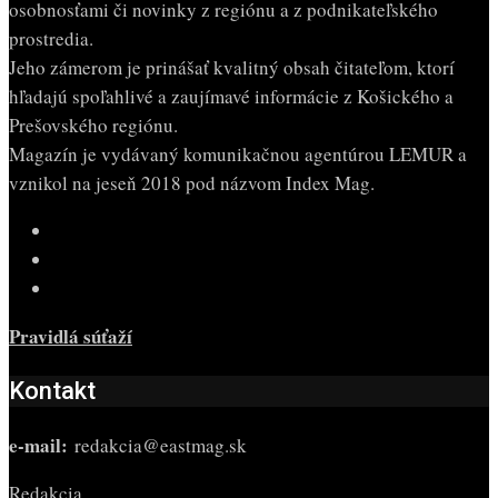
osobnosťami či novinky z regiónu a z podnikateľského
prostredia.
Jeho zámerom je prinášať kvalitný obsah čitateľom, ktorí
hľadajú spoľahlivé a zaujímavé informácie z Košického a
Prešovského regiónu.
Magazín je vydávaný komunikačnou agentúrou LEMUR a
vznikol na jeseň 2018 pod názvom Index Mag.
Pravidlá súťaží
Kontakt
e-mail:
redakcia@eastmag.sk
Redakcia