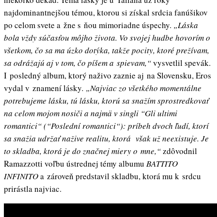
najdominantnejšou témou, ktorou si získal srdcia fanúšikov
po celom svete a žne s ňou mimoriadne úspechy.
„Láska
bola vždy súčasťou môjho života. Vo svojej hudbe hovorím o
všetkom, čo sa ma úzko dotýka, takže pocity, ktoré prežívam,
sa odrážajú aj v tom, čo píšem a spievam,“
vysvetlil spevák.
I posledný album, ktorý naživo zaznie aj na Slovensku, Eros
vydal v znamení lásky
. „Najviac zo všetkého momentálne
potrebujeme lásku, tú lásku, ktorú sa snažím sprostredkovať
na celom mojom nosiči a najmä v singli “Gli ultimi
romantici“ (“Poslední romantici“): príbeh dvoch ľudí, ktorí
sa
snažia udržať nažive realitu, ktorá však už neexistuje. Je
to skladba, ktorá je do značnej miery o mne,“
zdôvodnil
Ramazzotti voľbu ústrednej témy albumu
BATTITO
INFINITO
a zároveň predstavil skladbu, ktorá mu k srdcu
prirástla najviac.