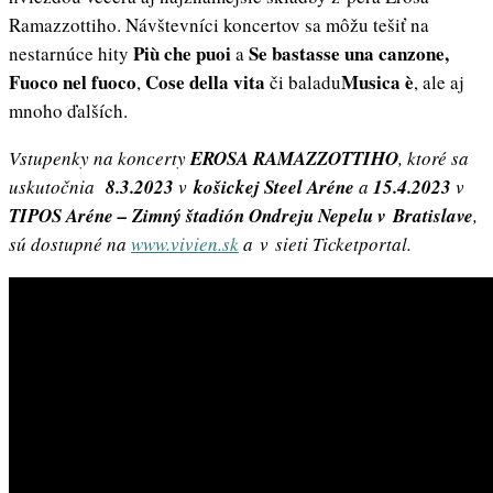
Ramazzottiho. Návštevníci koncertov sa môžu tešiť na
Più che puoi
Se bastasse una canzone
,
nestarnúce hity
a
Fuoco nel fuoco
Cose della vita
Musica è
,
či baladu
, ale aj
mnoho ďalších.
Vstupenky na koncerty
EROSA RAMAZZOTTIHO
, ktoré sa
uskutočnia
8.3.2023
v
košickej Steel Aréne
a
15.4.2023
v
TIPOS Aréne – Zimný štadión Ondreju Nepelu v Bratislave
,
sú dostupné na
www.vivien.sk
a v sieti Ticketportal.