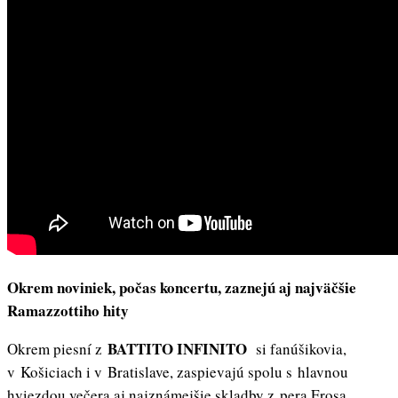
Okrem noviniek, počas koncertu, zaznejú aj najväčšie
Ramazzottiho hity
BATTITO INFINITO
Okrem piesní z
si fanúšikovia,
v Košiciach i v Bratislave, zaspievajú spolu s hlavnou
hviezdou večera aj najznámejšie skladby z pera Erosa