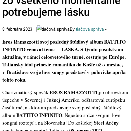
zo všetkého momentálne
potrebujeme lásku
By
tlačová správa
-
8. februára 2023
Eros Ramazzotti svoj posledný štúdiový album BATTITO
INFINITO venoval téme – LÁSKA. S týmto posolstvom
aktuálne, v rámci celosvetového turné, cestuje po Európe.
Taliansky idol prinesie romantiku do Košíc už o mesiac,
v Bratislave svoje love songy predstaví v polovičke apríla
tohto roku.
EROS RAMAZZOTTI
Charizmatický spevák
,po obrovskom
úspechu v Severnej i Južnej Amerike, odštartoval európsku
časť turné, na ktorom predstavuje svoj posledný štúdiový
BATTITO INFINITO
album
. Nejedno srdce svojimi love
Steel Arény
songmi roztopí i na Slovensku! Do košickej
08. marca 2023
zavíta temperamentný Talian už
,