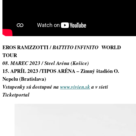
EROS RAMZZOTTI /
WORLD
BATTITO INFINITO
TOUR
08. MAREC 2023 / Steel Aréna (Košice)
15. APRÍL 2023 /TIPOS ARÉNA – Zimný štadión O.
Nepelu (Bratislava)
Vstupenky sú dostupné na
www.vivien.sk
a v sieti
Ticketportal