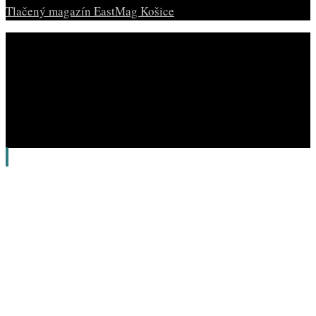
Tlačený magazín EastMag Košice
© Copyright EAST MAG.