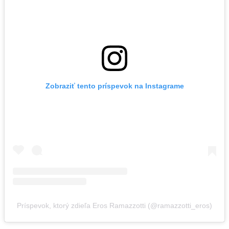
Zobraziť tento príspevok na Instagrame
Príspevok, ktorý zdieľa Eros Ramazzotti (@ramazzotti_eros)