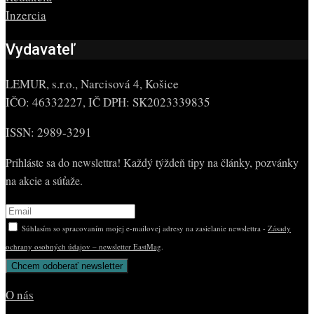
Inzercia
Vydavateľ
LEMUR, s.r.o., Narcisová 4, Košice
IČO: 46332227, IČ DPH: SK2023339835
ISSN: 2989-3291
Prihláste sa do newslettra! Každý týždeň tipy na články, pozvánky
na akcie a súťaže.
Súhlasím so spracovaním mojej e-mailovej adresy na zasielanie newslettra -
Zásady
ochrany osobných údajov – newsletter EastMag
.
O nás