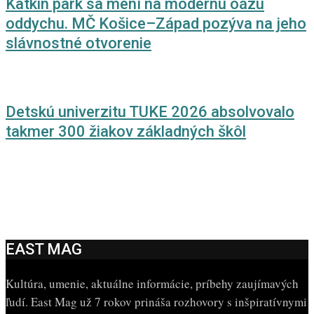
Katkin park sa mení na modernú oázu
oddychu. MČ Košice–Západ pozýva na jeho
slávnostné otvorenie
Detskú univerzitu TUKE 2026 absolvovalo
takmer 300 žiakov základných škôl
EAST MAG
Kultúra, umenie, aktuálne informácie, príbehy zaujímavých
ľudí. East Mag už 7 rokov prináša rozhovory s inšpiratívnymi