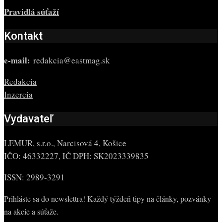
Pravidlá súťaží
Kontakt
e-mail:
redakcia@eastmag.sk
Redakcia
Inzercia
Vydavateľ
LEMUR, s.r.o., Narcisová 4, Košice
IČO: 46332227, IČ DPH: SK2023339835
ISSN: 2989-3291
Prihláste sa do newslettra! Každý týždeň tipy na články, pozvánky
na akcie a súťaže.