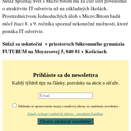
Súťaž Spoznaj Svet s Micro:bitom má za cieľ šíriť povedomie
o atraktivite IT odvetvia už na základných školách.
Prostredníctvom Jednoduchých úloh s Micro:Bitom budú
môcť žiaci 8. a 9. ročníka spoznať nekonečné možnosti, ktoré
ponúka IT odvetvie.
Súťaž sa uskutoční v priestoroch Súkromného gymnázia
FUTURUM na Moyzesovej 5, 040 01 v Košiciach
.
Prihláste sa do newslettra
Každý týždeň tipy na články, pozvánky na akcie a súťaže.
Súhlasím so spracovaním mojej e-mailovej adresy na zasielanie newslettra -
Zásady ochrany osobných údajov – newsletter EastMag
.