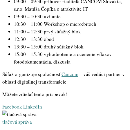
09:00 – 09:30 príhovor riaditeľa CANCOM Slovakia,
s.r.o. Matúša Čopíka o atraktivite IT
09:30 – 10:30 uvítanie
10:30 – 11:00 Workshop o micro:bitoch
11:00 – 12:30 prvý súťažný blok
12:30 – 13:30 obed
13:30 – 15:00 druhý súťažný blok
15:00 – 15:30 vyhodnotenie a ocenenie víťazov,
fotodokumentácia, diskusia
Súťaž organizuje spoločnosť
Cancom
– váš vedúci partner v
oblasti digitálnej transformácie.
Môžete zdieľať tento príspevok!
Whatsapp
Share
Print
Facebook
LinkedIn
via
Email
tlačová správa