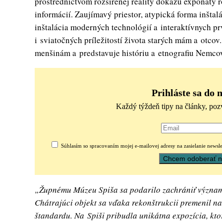
prostredníctvom rozšírenej reality dokážu exponáty 
informácií. Zaujímavý priestor, atypická forma inšta
inštalácia moderných technológií a interaktívnych p
i sviatočných príležitostí života starých mám a otco
menšinám a predstavuje históriu a etnografiu Nemco
Prihláste sa do 
Každý týždeň tipy na články, poz
Súhlasím so spracovaním mojej e-mailovej adresy na zasielanie newsle
„Župnému Múzeu Spiša sa podarilo zachrániť význam
Chátrajúci objekt sa vďaka rekonštrukcii premenil 
štandardu. Na Spiši pribudla unikátna expozícia, kt