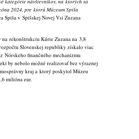
vé kategórie návštevníkov, na ktorých sa
sezóna 2024, pre ktorú Múzeum Spiša
ea Spiša v Spišskej Novej Vsi Zuzana
y na rekonštrukciu Kúrie Zuzana na 3,8
ozpočtu Slovenskej republiky získalo viac
ná z Nórskeho finančného mechanizmu
jekt by nebolo možné realizovať bez výraznej
samosprávny kraj a ktorý poskytol Múzeu
,6 milióna eur.