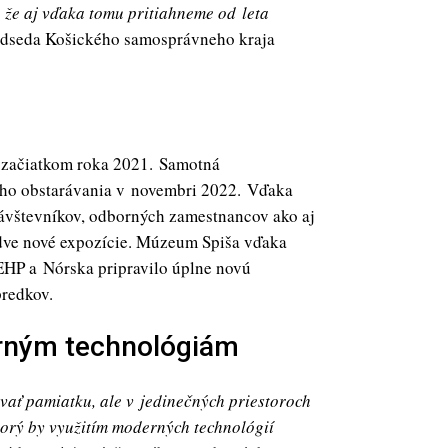
, že aj vďaka tomu pritiahneme od leta
edseda Košického samosprávneho kraja
l začiatkom roka 2021. Samotná
ého obstarávania v novembri 2022. Vďaka
ávštevníkov, odborných zamestnancov ako aj
re dve nové expozície. Múzeum Spiša vďaka
HP a Nórska pripravilo úplne novú
predkov.
rným technológiám
vať pamiatku, ale v jedinečných priestoroch
orý by využitím moderných technológií