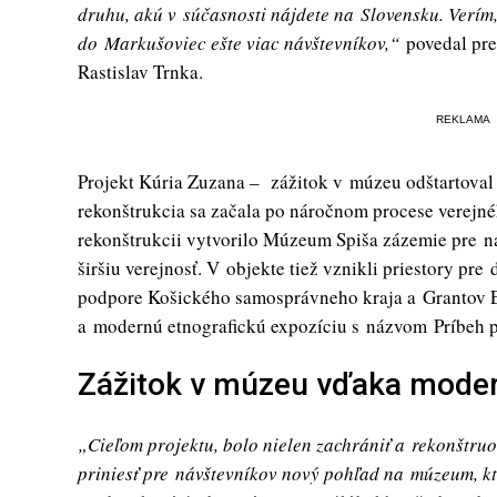
druhu, akú v súčasnosti nájdete na Slovensku. Verím
do Markušoviec ešte viac návštevníkov,“
povedal pr
Rastislav Trnka.
REKLAMA
Projekt Kúria Zuzana – zážitok v múzeu odštartova
rekonštrukcia sa začala po náročnom procese verejn
rekonštrukcii vytvorilo Múzeum Spiša zázemie pre n
širšiu verejnosť. V objekte tiež vznikli priestory p
podpore Košického samosprávneho kraja a Grantov E
a modernú etnografickú expozíciu s názvom Príbeh 
Zážitok v múzeu vďaka mode
„Cieľom projektu, bolo nielen zachrániť a rekonštruo
priniesť pre návštevníkov nový pohľad na múzeum, kt