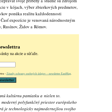
rozprávať svoje príbehy a studne sú zdrojom
lácie v kójach, výber zbierkových predmetov,
rvkov ponúka realitu každodennosti
v. Časť expozície je venovaná národnostným
v, Rusínov, Židov a Rómov.
newslettra
vánky na akcie a súťaže.
ttra -
Zásady ochrany osobných údajov – newsletter EastMag
.
nú kultúrnu pamiatku a nielen to.
na moderný polyfunkčný priestor európskeho
orá je technologicky najmodernejšou svojho