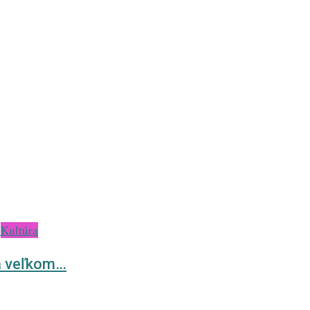
Kultúra
na veľkom…