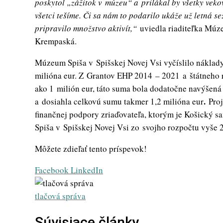
poskytol „zážitok v múzeu“ a prilákal by všetky veko
všetci tešíme. Či sa nám to podarilo ukáže už letná 
pripravilo množstvo aktivít,“
uviedla riaditeľka Múz
Krempaská.
Múzeum Spiša v Spišskej Novej Vsi vyčíslilo náklad
milióna eur. Z Grantov EHP 2014 – 2021 a štátneho r
ako 1 milión eur, táto suma bola dodatočne navýše
.
a dosiahla celkovú sumu takmer 1,2 milióna eur
Pro
finančnej podpory zriaďovateľa, ktorým je Košický 
Spiša v Spišskej Novej Vsi zo svojho rozpočtu vyše 2
Môžete zdieľať tento príspevok!
Whatsapp
Share
Print
Facebook
LinkedIn
via
Email
tlačová správa
Súvisiace články