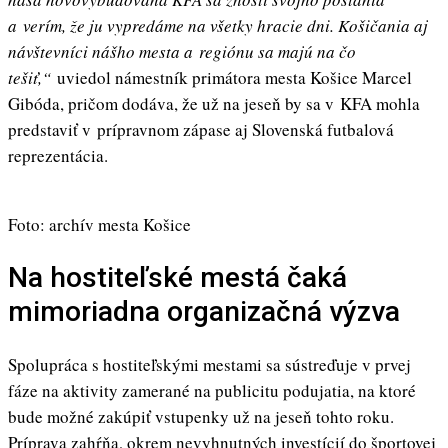
a verím, že ju vypredáme na všetky hracie dni. Košičania aj
návštevníci nášho mesta a regiónu sa majú na čo
tešiť,“
uviedol námestník primátora mesta Košice Marcel
Gibóda, pričom dodáva, že už na jeseň by sa v KFA mohla
predstaviť v prípravnom zápase aj Slovenská futbalová
reprezentácia.
Foto: archív mesta Košice
Na hostiteľské mestá čaká
mimoriadna organizačná výzva
Spolupráca s hostiteľskými mestami sa sústreďuje v prvej
fáze na aktivity zamerané na publicitu podujatia, na ktoré
bude možné zakúpiť vstupenky už na jeseň tohto roku.
Príprava zahŕňa, okrem nevyhnutných investícií do športovej