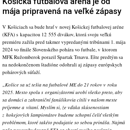
Košická futbalová aréna je od
mája pripravená na veľké zápasy
V Košiciach sa bude hrať v novej Košickej futbalovej aréne
(KFA) s kapacitou 12 555 divákov, ktorá svoju veľkú
premiéru zažila pred takmer vypredanými tribúnami 1. mája
2024 vo finále Slovenského pohára vo futbale, v ktorom
MFK Ružomberok porazil Spartak Trnavu. Ešte predtým sa
na nedokončenom štadióne odohrali aj zápasy európskych
pohárových súťaží.
„Košice sa už tešia na futbalové ME do 21 rokov v roku
2025. Mesto spolu s organizátormi urobí všetko preto, aby
sa domáci a zahraniční fanúšikovia cítili v našom meste
príjemne a vítaní. Myslím si, že vďaka skúsenostiam
z hokejových šampionátov budeme schopní čeliť všetkým
problémom, ktoré takéto podujatie so sebou prináša. Najmä
naša novovybudovaná KFA sa zhostí svojho poslania