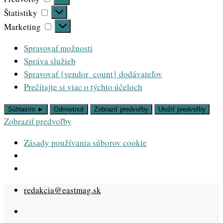
Štatistiky
Štatistiky
Marketing
Marketing
Spravovať možnosti
Správa služieb
Spravovať {vendor_count} dodávateľov
Prečítajte si viac o týchto účeloch
Súhlasím ►
Odmietnuť
Zobraziť predvoľby
Uložiť predvoľby
Zobraziť predvoľby
Zásady používania súborov cookie
Skip
redakcia@eastmag.sk
to
content