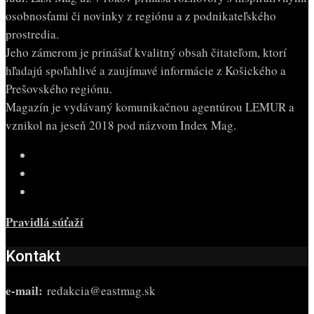
osobnosťami či novinky z regiónu a z podnikateľského
prostredia.
Jeho zámerom je prinášať kvalitný obsah čitateľom, ktorí
hľadajú spoľahlivé a zaujímavé informácie z Košického a
Prešovského regiónu.
Magazín je vydávaný komunikačnou agentúrou LEMUR a
vznikol na jeseň 2018 pod názvom Index Mag.
Pravidlá súťaží
Kontakt
e-mail:
redakcia@eastmag.sk