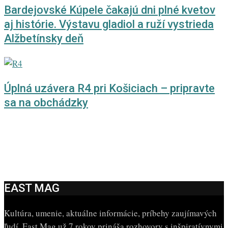
Bardejovské Kúpele čakajú dni plné kvetov
aj histórie. Výstavu gladiol a ruží vystrieda
Alžbetínsky deň
Úplná uzávera R4 pri Košiciach – pripravte
sa na obchádzky
EAST MAG
Kultúra, umenie, aktuálne informácie, príbehy zaujímavých
ľudí. East Mag už 7 rokov prináša rozhovory s inšpiratívnymi