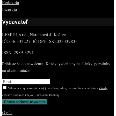
Redakcia
Inzercia
Vydavateľ
LEMUR, s.r.o., Narcisová 4, Košice
IČO: 46332227, IČ DPH: SK2023339835
ISSN: 2989-3291
Prihláste sa do newslettra! Každý týždeň tipy na články, pozvánky
na akcie a súťaže.
Súhlasím so spracovaním mojej e-mailovej adresy na zasielanie newslettra -
Zásady
ochrany osobných údajov – newsletter EastMag
.
O nás