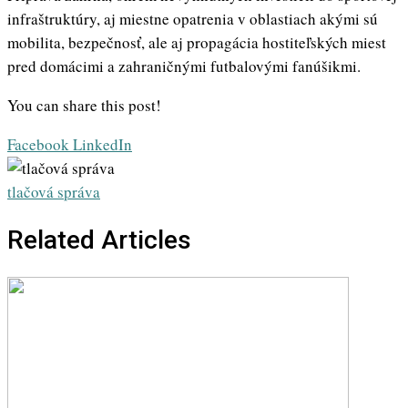
infraštruktúry, aj miestne opatrenia v oblastiach akými sú
mobilita, bezpečnosť, ale aj propagácia hostiteľských miest
pred domácimi a zahraničnými futbalovými fanúšikmi.
You can share this post!
Whatsapp
Share
Print
Facebook
LinkedIn
via
Email
tlačová správa
Related Articles