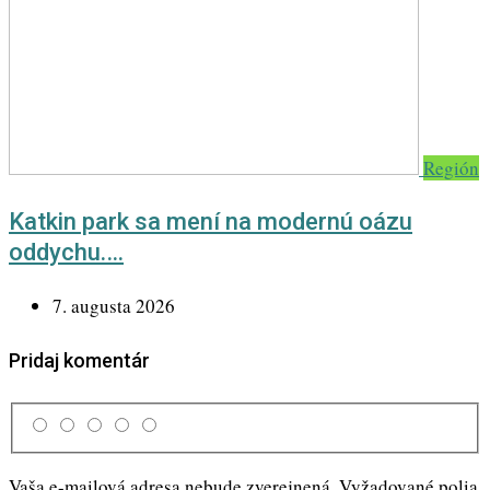
Región
Katkin park sa mení na modernú oázu
oddychu.…
7. augusta 2026
Pridaj komentár
Vaša e-mailová adresa nebude zverejnená.
Vyžadované polia