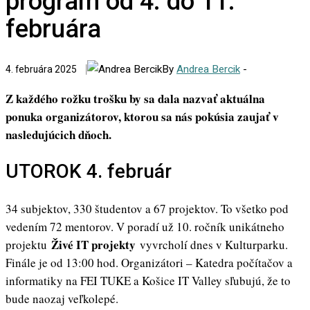
program od 4. do 11.
februára
By
Andrea Bercik
-
4. februára 2025
Z každého rožku trošku by sa dala nazvať aktuálna
ponuka organizátorov, ktorou sa nás pokúsia zaujať v
nasledujúcich dňoch.
UTOROK 4. február
34 subjektov, 330 študentov a 67 projektov. To všetko pod
vedením 72 mentorov. V poradí už 10. ročník unikátneho
Živé IT projekty
projektu
vyvrcholí dnes v Kulturparku.
Finále je od 13:00 hod. Organizátori – Katedra počítačov a
informatiky na FEI TUKE a Košice IT Valley sľubujú, že to
bude naozaj veľkolepé.