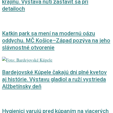
krajinu. Výstava núti zastaviť sa pri
detailoch
Katkin park sa mení na modernú oázu
oddychu. MČ Košice–Západ pozýva na jeho
slávnostné otvorenie
Bardejovské Kúpele čakajú dni plné kvetov
aj histórie. Výstavu gladiol a ruží vystrieda
Alžbetínsky deň
Hygienici varujú pred kúpaním na viacerých