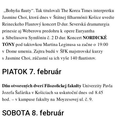
„Bohyňa flauty“. Tak titulovali The Korea Times interpretku
Jasmine Choi, ktorá dnes v Štátnej filharmónii Košice uvedie
Reineckeho Flautový koncert D dur. Severská dramaturgia
prinesie aj Weberovu predohru k opere Euryantha
NORDICKÉ
a Sibeliusovu Symfóniu č. 2 D dur. Koncert
TÓNY
pod taktovkou Martina Leginusa sa začne o 19:00
v Dome umenia. Zajtra budú v ŠFK majstrovské kurzy
s Jasmine Choi, zúčastní sa ich vyše 140 flautistov.
PIATOK 7. február
Dňu otvorených dverí Filozofickej fakulty
Univerzity Pavla
Jozefa Šafárika v Košiciach sa uskutoční dnes od 8.45
hod. – v kampuse fakulty na Moyzesovej ul. č. 9.
SOBOTA 8. február