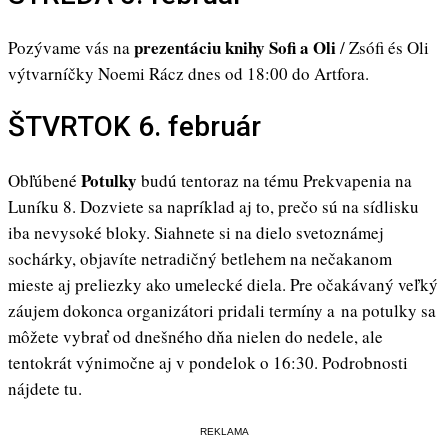
prezentáciu knihy Sofi a Oli
Pozývame vás na
/ Zsófi és Oli
výtvarníčky Noemi Rácz dnes od 18:00 do Artfora.
ŠTVRTOK 6. február
Potulky
Obľúbené
budú tentoraz na tému Prekvapenia na
Luníku 8. Dozviete sa napríklad aj to, prečo sú na sídlisku
iba nevysoké bloky. Siahnete si na dielo svetoznámej
sochárky, objavíte netradičný betlehem na nečakanom
mieste aj preliezky ako umelecké diela. Pre očakávaný veľký
záujem dokonca organizátori pridali termíny a na potulky sa
môžete vybrať od dnešného dňa nielen do nedele, ale
tentokrát výnimočne aj v pondelok o 16:30. Podrobnosti
nájdete tu.
REKLAMA