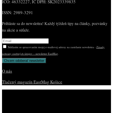
IČO: 46332227, IČ DPH: SK2023339835
ISSN: 2989-3291
Prihláste sa do newslettra! Každý týždeň tipy na články, pozvánky
na akcie a súťaže.
Súhlasím so spracovaním mojej e-mailovej adresy na zasielanie newslettra -
Zásady
ochrany osobných údajov – newsletter EastMag
.
O nás
Tlačený magazín EastMag Košice