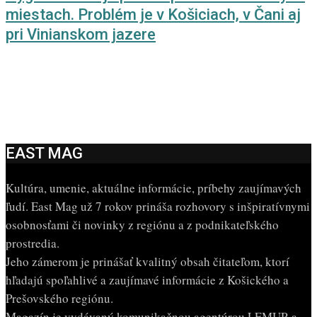
miestach. Problém je v Košiciach, v Čani aj
pri Vinianskom jazere
EAST MAG
Kultúra, umenie, aktuálne informácie, príbehy zaujímavých
ľudí. East Mag už 7 rokov prináša rozhovory s inšpiratívnymi
osobnosťami či novinky z regiónu a z podnikateľského
prostredia.
Jeho zámerom je prinášať kvalitný obsah čitateľom, ktorí
hľadajú spoľahlivé a zaujímavé informácie z Košického a
Prešovského regiónu.
Magazín je vydávaný komunikačnou agentúrou LEMUR a