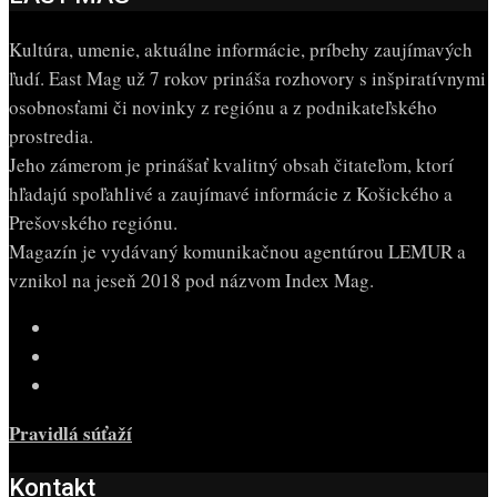
Kultúra, umenie, aktuálne informácie, príbehy zaujímavých
ľudí. East Mag už 7 rokov prináša rozhovory s inšpiratívnymi
osobnosťami či novinky z regiónu a z podnikateľského
prostredia.
Jeho zámerom je prinášať kvalitný obsah čitateľom, ktorí
hľadajú spoľahlivé a zaujímavé informácie z Košického a
Prešovského regiónu.
Magazín je vydávaný komunikačnou agentúrou LEMUR a
vznikol na jeseň 2018 pod názvom Index Mag.
Pravidlá súťaží
Kontakt