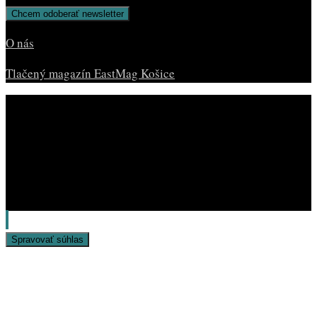
O nás
Tlačený magazín EastMag Košice
© Copyright EAST MAG.
Spravovať súhlas