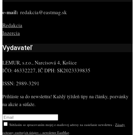
e-mail:
redakcia@eastmag.sk
Redakcia
Inzercia
Vydavateľ
LEMUR, s.r.o., Narcisová 4, Košice
IČO: 46332227, IČ DPH: SK2023339835
ISSN: 2989-3291
Prihláste sa do newslettra! Každý týždeň tipy na články, pozvánky
na akcie a súťaže.
Súhlasím so spracovaním mojej e-mailovej adresy na zasielanie newslettra -
Zásady
ochrany osobných údajov – newsletter EastMag
.