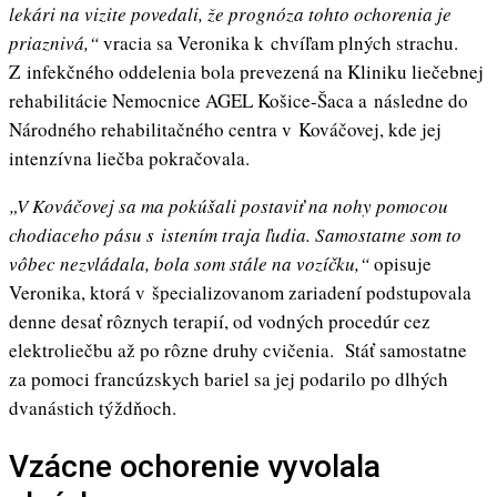
lekári na vizite povedali, že prognóza tohto ochorenia je
priaznivá,“
vracia sa Veronika k chvíľam plných strachu.
Z infekčného oddelenia bola prevezená na Kliniku liečebnej
rehabilitácie Nemocnice AGEL Košice-Šaca a následne do
Národného rehabilitačného centra v Kováčovej, kde jej
intenzívna liečba pokračovala.
„V Kováčovej sa ma pokúšali postaviť na nohy pomocou
chodiaceho pásu s istením traja ľudia. Samostatne som to
vôbec nezvládala, bola som stále na vozíčku,“
opisuje
Veronika, ktorá v špecializovanom zariadení podstupovala
denne desať rôznych terapií, od vodných procedúr cez
elektroliečbu až po rôzne druhy cvičenia. Stáť samostatne
za pomoci francúzskych bariel sa jej podarilo po dlhých
dvanástich týždňoch.
Vzácne ochorenie vyvolala