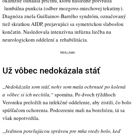
okamžite odhadla príčinu, ktorú následne potvrdila
lumbálna punkcia (odber mozgovo-miechovej tekutiny).
Diagnóza znela Guillainov-Barrého syndróm, označovaný
tiež skratkou AIDP, prejavujúci sa symetrickou slabosťou
končatín. Nasledovala intenzívna infúzna liečba na
neurologickom oddelení a rehabilitácia.
REKLAMA
Už vôbec nedokázala stáť
„Nedokázala som stáť, nohy som mala ochrnuté po kolená
a vôbec si ich necítila,“
spomína. Po dvoch týždňoch
Veroniku preložili na infekčné oddelenie, aby zistili, čo bolo
spúšťačom ochorenia. Podozrenie mali na boreliózu, tá sa
však nepotvrdila.
„Jedinou potešujúcou správou pre mňa vtedy bolo, keď