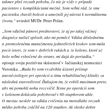
takmer plný rozsah pohybu, čo nie je vždy v prípade
pacientov s komplikáciami možné. Som veľmi rád, že sme
pacientku zbavili bolesti a umožnili jej návrat k normálnemu
životu,“
uviedol MUDr. Peter Polan.
„Som vďačná pánovi prednostovi, že aj po takej vážnej
diagnóze našiel spôsob, ako mi pomôcť. Vďaka dôslednému
a premyslenému manažmentu jednotlivých krokov som mala
pocit istoty, že som v dobrých rukách a že koleno, ktoré už
bolo veľmi vybočené do strany, mi dajú do poriadku,“
opisuje svoju pozitívnu skúsenosť v šačianskej nemocnici
Veronika.
„Rada by som vyzdvihla úžasný prístup
anestéziológov pri operácii a tímu rehabilitačnej kliniky za
následnú starostlivosť. Ďakujem im, že robili maximum preto,
aby mi pomohli nohu rozcvičiť. Tesne po operácii som
s kolenom dokázala pohybovať v 80-stupňovom uhle.
O mesiac neskôr sa vďaka cvičeniu na motodlahe rozsah
môjho pohybu zväčšil na 120 stupňov. Ak všetko dobre