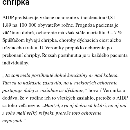
chrípka
AIDP predstavuje vzácne ochorenie s incidenciou 0,81 –
1,89 na 100 000 obyvateľov ročne. Prognóza pacienta je
väčšinou dobrá, ochorenie má však stále mortalitu 3 – 7 %.
Spúšťačom bývajú chrípka, choroby dýchacích ciest alebo
tráviaceho traktu. U Veroniky prepuklo ochorenie po
prekonaní chrípky. Rozsah postihnutia je u každého pacienta
individuálny.
„Ja som mala postihnuté dolné končatiny až nad kolená.
Tam sa to našťastie zastavilo, no u niektorých ochorenie
postupuje ďalej a zasiahne až dýchanie,“
hovorí Veronika a
dodáva, že v rodine ich to všetkých zasiahlo, pretože o AIDP
sa toho veľa nevie
. „Manžel, syn aj dcéra sú lekári, no aj oni
z toho mali veľký rešpekt, pretože toto ochorenie
nepoznali.“