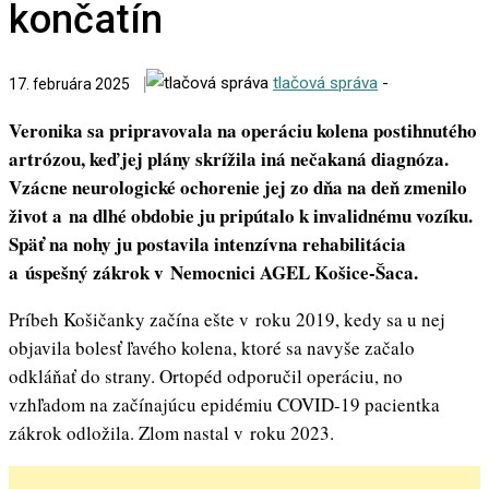
končatín
tlačová správa
-
17. februára 2025
Veronika sa pripravovala na operáciu kolena postihnutého
artrózou, keď jej plány skrížila iná nečakaná diagnóza.
Vzácne neurologické ochorenie jej zo dňa na deň zmenilo
život a na dlhé obdobie ju pripútalo k invalidnému vozíku.
Späť na nohy ju postavila intenzívna rehabilitácia
a úspešný zákrok v Nemocnici AGEL Košice-Šaca.
Príbeh Košičanky začína ešte v roku 2019, kedy sa u nej
objavila bolesť ľavého kolena, ktoré sa navyše začalo
odkláňať do strany. Ortopéd odporučil operáciu, no
vzhľadom na začínajúcu epidémiu COVID-19 pacientka
zákrok odložila. Zlom nastal v roku 2023.