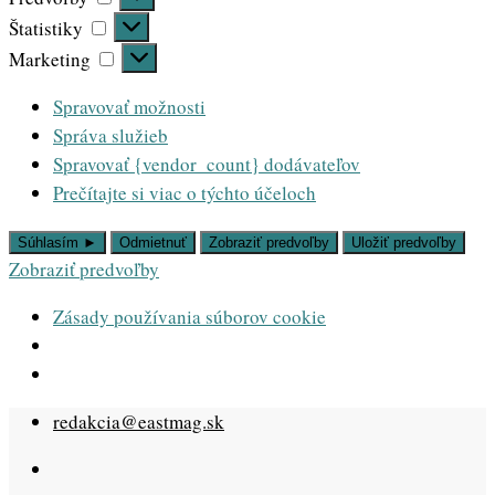
Štatistiky
Štatistiky
Marketing
Marketing
Spravovať možnosti
Správa služieb
Spravovať {vendor_count} dodávateľov
Prečítajte si viac o týchto účeloch
Súhlasím ►
Odmietnuť
Zobraziť predvoľby
Uložiť predvoľby
Zobraziť predvoľby
Zásady používania súborov cookie
Skip
redakcia@eastmag.sk
to
content