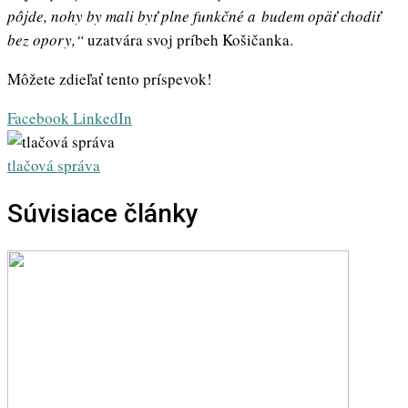
pôjde, nohy by mali byť plne funkčné a budem opäť chodiť
bez opory,“
uzatvára svoj príbeh Košičanka.
Môžete zdieľať tento príspevok!
Whatsapp
Share
Print
Facebook
LinkedIn
via
Email
tlačová správa
Súvisiace články