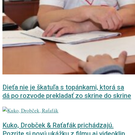
Dieťa nie je škatuľa s topánkami, ktorá sa
dá po rozvode prekladať zo skrine do skrine
Kuko, Drobček & Raťafák prichádzajú.
Pozrite si novú ukážku z filmu aj videoklip