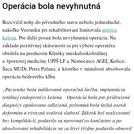
Operácia bola nevyhnutná
Rozcvičiť nohy do pôvodného stavu nebolo jednoduché,
nakoľko Veroniku pri rehabilitovaní limitovala
artróza
kolena
. Pre ďalší posun bola nevyhnutná operácia. Na
základe pozitívnej skúsenosti sa pri výbere operatéra
obrátila na prednostu Kliniky muskuloskeletálnej
a športovej medicíny UPJŠ LF a Nemocnice AGEL Košice-
Šaca MUDr. Petra Polana, u ktorého v minulosti absolvovala
operáciu bedrového kĺbu.
„Pacientke bola indikovaná operačná liečba, implantácia
totálnej endoprotézy kolena. Operácia bola pre pridružené
diagnózy opakovane odložená, prítomná bola ťažká osová
deformita a výrazná svalová slabosť. Zákrok bol realizovaný
bez komplikácií, podarilo sa narovnať os končatiny a po
absolvovaní rehabilitácie sa za štyri týždne podarilo obnoviť