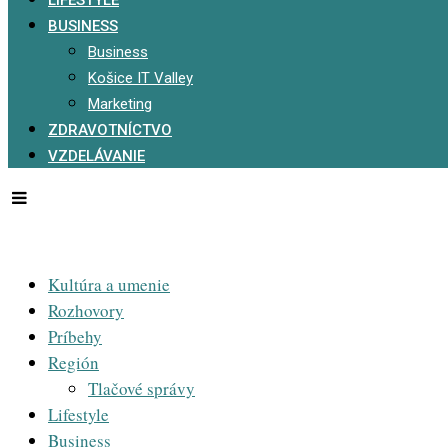
BUSINESS
Business
Košice IT Valley
Marketing
ZDRAVOTNÍCTVO
VZDELÁVANIE
Kultúra a umenie
Rozhovory
Príbehy
Región
Tlačové správy
Lifestyle
Business