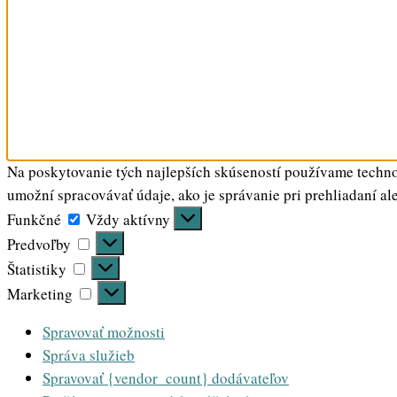
Na poskytovanie tých najlepších skúseností používame technol
umožní spracovávať údaje, ako je správanie pri prehliadaní al
Funkčné
Funkčné
Vždy aktívny
Predvoľby
Predvoľby
Štatistiky
Štatistiky
Marketing
Marketing
Spravovať možnosti
Správa služieb
Spravovať {vendor_count} dodávateľov