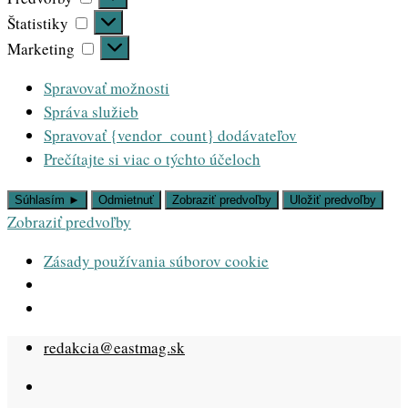
Štatistiky
Štatistiky
Marketing
Marketing
Spravovať možnosti
Správa služieb
Spravovať {vendor_count} dodávateľov
Prečítajte si viac o týchto účeloch
Súhlasím ►
Odmietnuť
Zobraziť predvoľby
Uložiť predvoľby
Zobraziť predvoľby
Zásady používania súborov cookie
Skip
redakcia@eastmag.sk
to
content