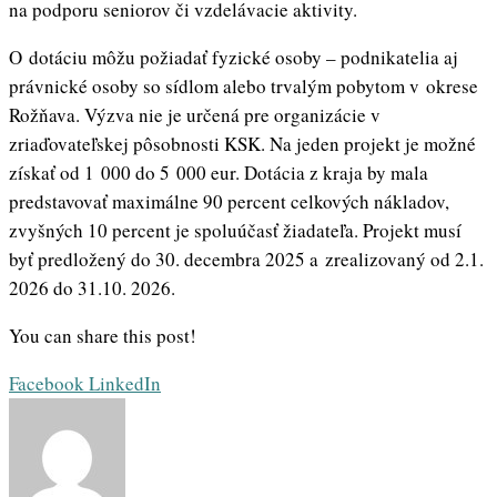
na podporu seniorov či vzdelávacie aktivity.
O dotáciu môžu požiadať fyzické osoby – podnikatelia aj
právnické osoby so sídlom alebo trvalým pobytom v okrese
Rožňava. Výzva nie je určená pre organizácie v
zriaďovateľskej pôsobnosti KSK. Na jeden projekt je možné
získať od 1 000 do 5 000 eur. Dotácia z kraja by mala
predstavovať maximálne 90 percent celkových nákladov,
zvyšných 10 percent je spoluúčasť žiadateľa. Projekt musí
byť predložený do 30. decembra 2025 a zrealizovaný od 2.1.
2026 do 31.10. 2026.
You can share this post!
Whatsapp
Share
Print
Facebook
LinkedIn
via
Email