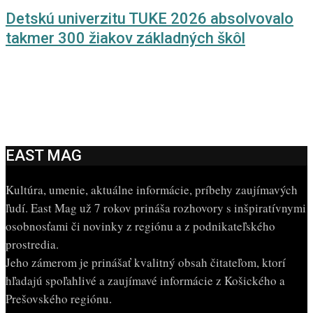
Detskú univerzitu TUKE 2026 absolvovalo
takmer 300 žiakov základných škôl
EAST MAG
Kultúra, umenie, aktuálne informácie, príbehy zaujímavých
ľudí. East Mag už 7 rokov prináša rozhovory s inšpiratívnymi
osobnosťami či novinky z regiónu a z podnikateľského
prostredia.
Jeho zámerom je prinášať kvalitný obsah čitateľom, ktorí
hľadajú spoľahlivé a zaujímavé informácie z Košického a
Prešovského regiónu.