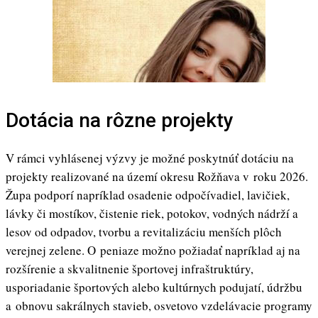
Dotácia na rôzne projekty
V rámci vyhlásenej výzvy je možné poskytnúť dotáciu na
projekty realizované na území okresu Rožňava v roku 2026.
Župa podporí napríklad osadenie odpočívadiel, lavičiek,
lávky či mostíkov, čistenie riek, potokov, vodných nádrží a
lesov od odpadov, tvorbu a revitalizáciu menších plôch
verejnej zelene. O peniaze možno požiadať napríklad aj na
rozšírenie a skvalitnenie športovej infraštruktúry,
usporiadanie športových alebo kultúrnych podujatí, údržbu
a obnovu sakrálnych stavieb, osvetovo vzdelávacie programy