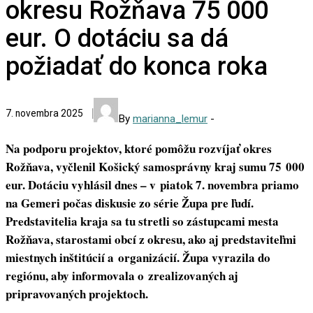
okresu Rožňava 75 000
eur. O dotáciu sa dá
požiadať do konca roka
7. novembra 2025
By
marianna_lemur
-
Na podporu projektov, ktoré pomôžu rozvíjať okres
Rožňava, vyčlenil Košický samosprávny kraj sumu 75 000
eur. Dotáciu vyhlásil dnes – v piatok 7. novembra priamo
na Gemeri počas diskusie zo série Župa pre ľudí.
Predstavitelia kraja sa tu stretli so zástupcami mesta
Rožňava, starostami obcí z okresu, ako aj predstaviteľmi
miestnych inštitúcií a organizácií. Župa vyrazila do
regiónu, aby informovala o zrealizovaných aj
pripravovaných projektoch.