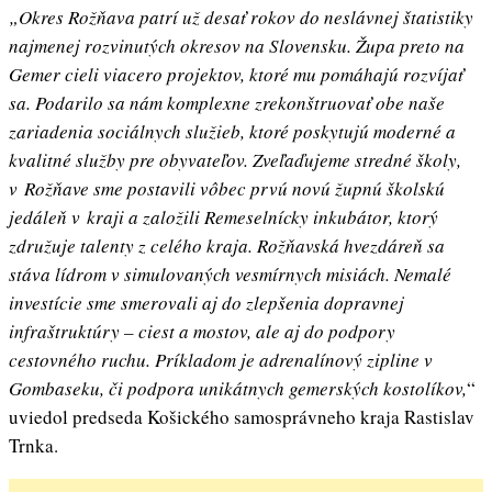
„Okres Rožňava patrí už desať rokov do neslávnej štatistiky
najmenej rozvinutých okresov na Slovensku. Župa preto na
Gemer cieli viacero projektov, ktoré mu pomáhajú rozvíjať
sa. Podarilo sa nám komplexne zrekonštruovať obe naše
zariadenia sociálnych služieb, ktoré poskytujú moderné a
kvalitné služby pre obyvateľov. Zveľaďujeme stredné školy,
v Rožňave sme postavili vôbec prvú novú župnú školskú
jedáleň v kraji a založili Remeselnícky inkubátor, ktorý
združuje talenty z celého kraja. Rožňavská hvezdáreň sa
stáva lídrom v simulovaných vesmírnych misiách. Nemalé
investície sme smerovali aj do zlepšenia dopravnej
infraštruktúry – ciest a mostov, ale aj do podpory
cestovného ruchu. Príkladom je adrenalínový zipline v
Gombaseku, či podpora unikátnych gemerských kostolíkov,
“
uviedol predseda Košického samosprávneho kraja Rastislav
Trnka.