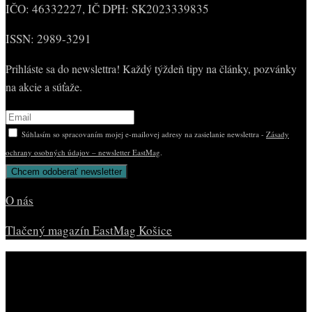
IČO: 46332227, IČ DPH: SK2023339835
ISSN: 2989-3291
Prihláste sa do newslettra! Každý týždeň tipy na články, pozvánky
na akcie a súťaže.
Súhlasím so spracovaním mojej e-mailovej adresy na zasielanie newslettra -
Zásady
ochrany osobných údajov – newsletter EastMag
.
O nás
Tlačený magazín EastMag Košice