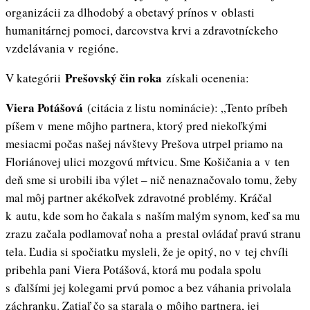
organizácii za dlhodobý a obetavý prínos v oblasti
humanitárnej pomoci, darcovstva krvi a zdravotníckeho
vzdelávania v regióne.
Prešovský čin roka
V kategórii
získali ocenenia:
Viera Potášová
(citácia z listu nominácie): „Tento príbeh
píšem v mene môjho partnera, ktorý pred niekoľkými
mesiacmi počas našej návštevy Prešova utrpel priamo na
Floriánovej ulici mozgovú mŕtvicu. Sme Košičania a v ten
deň sme si urobili iba výlet – nič nenaznačovalo tomu, žeby
mal môj partner akékoľvek zdravotné problémy. Kráčal
k autu, kde som ho čakala s naším malým synom, keď sa mu
zrazu začala podlamovať noha a prestal ovládať pravú stranu
tela. Ľudia si spočiatku mysleli, že je opitý, no v tej chvíli
pribehla pani Viera Potášová, ktorá mu podala spolu
s ďalšími jej kolegami prvú pomoc a bez váhania privolala
záchranku. Zatiaľ čo sa starala o môjho partnera, jej