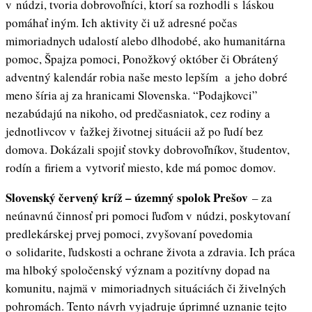
v núdzi, tvoria dobrovoľníci, ktorí sa rozhodli s láskou
pomáhať iným. Ich aktivity či už adresné počas
mimoriadnych udalostí alebo dlhodobé, ako humanitárna
pomoc, Špajza pomoci, Ponožkový október či Obrátený
adventný kalendár robia naše mesto lepším a jeho dobré
meno šíria aj za hranicami Slovenska. “Podajkovci”
nezabúdajú na nikoho, od predčasniatok, cez rodiny a
jednotlivcov v ťažkej životnej situácii až po ľudí bez
domova. Dokázali spojiť stovky dobrovoľníkov, študentov,
rodín a firiem a vytvoriť miesto, kde má pomoc domov.
Slovenský červený kríž – územný spolok Prešov
– za
neúnavnú činnosť pri pomoci ľuďom v núdzi, poskytovaní
predlekárskej prvej pomoci, zvyšovaní povedomia
o solidarite, ľudskosti a ochrane života a zdravia. Ich práca
ma hlboký spoločenský význam a pozitívny dopad na
komunitu, najmä v mimoriadnych situáciách či živelných
pohromách. Tento návrh vyjadruje úprimné uznanie tejto