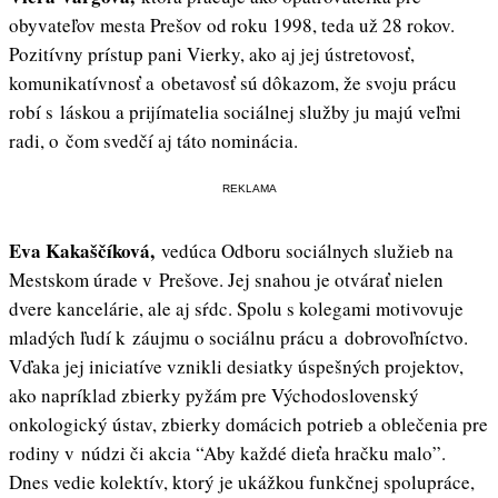
obyvateľov mesta Prešov od roku 1998, teda už 28 rokov.
Pozitívny prístup pani Vierky, ako aj jej ústretovosť,
komunikatívnosť a obetavosť sú dôkazom, že svoju prácu
robí s láskou a prijímatelia sociálnej služby ju majú veľmi
radi, o čom svedčí aj táto nominácia.
REKLAMA
Eva Kakaščíková,
vedúca Odboru sociálnych služieb na
Mestskom úrade v Prešove. Jej snahou je otvárať nielen
dvere kancelárie, ale aj sŕdc. Spolu s kolegami motivovuje
mladých ľudí k záujmu o sociálnu prácu a dobrovoľníctvo.
Vďaka jej iniciatíve vznikli desiatky úspešných projektov,
ako napríklad zbierky pyžám pre Východoslovenský
onkologický ústav, zbierky domácich potrieb a oblečenia pre
rodiny v núdzi či akcia “Aby každé dieťa hračku malo”.
Dnes vedie kolektív, ktorý je ukážkou funkčnej spolupráce,