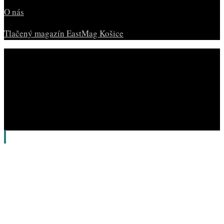
O nás
Tlačený magazín EastMag Košice
© Copyright EAST MAG.