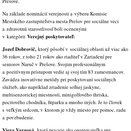
Prešove.
Na základe nominácií verejnosti a výberu Komisie
Mestského zastupiteľstva mesta Prešov pre sociálne veci
a zdravotnú starostlivosť boli ocenenými
Verejný poskytovateľ:
v kategórii
Jozef Dobrovič,
ktorý pôsobí v sociálnej oblasti už viac ako
36 rokov, z toho 21 rokov ako riaditeľ v Zariadení pre
seniorov Naruč v Prešove. Svojim profesionálnym
a pozitívnym prístupom vedie aj svoj tím 83 zamestnancov.
Zavádza inovatívne metódy pri poskytovaní sociálnych
služieb, ako napríklad zriadenie soľnej jaskyne,
multisenzorickej miestnosti, minigolfového ihriska,
pocitového chodníka, fitparku a mnoho iných. Je to človek
s veľkým srdcom, v ktorom je vždy miesto pre pomoc, radu
a povzbudenie.
Viera Vargová,
ktorá pracuje ako opatrovateľka pre