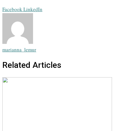
Whatsapp
Share
Print
Facebook
LinkedIn
via
Email
marianna_lemur
Related Articles