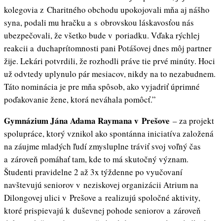
kolegovia z Charitného obchodu upokojovali mňa aj nášho
syna, podali mu hračku a s obrovskou láskavosťou nás
ubezpečovali, že všetko bude v poriadku. Vďaka rýchlej
reakcii a duchaprítomnosti pani Potášovej dnes môj partner
žije. Lekári potvrdili, že rozhodli práve tie prvé minúty. Hoci
už odvtedy uplynulo pár mesiacov, nikdy na to nezabudnem.
Táto nominácia je pre mňa spôsob, ako vyjadriť úprimné
poďakovanie žene, ktorá neváhala pomôcť.”
Gymnázium Jána Adama Raymana v Prešove
– za projekt
spolupráce, ktorý vznikol ako spontánna iniciatíva založená
na záujme mladých ľudí zmysluplne tráviť svoj voľný čas
a zároveň pomáhať tam, kde to má skutočný význam.
Študenti pravidelne 2 až 3x týždenne po vyučovaní
navštevujú seniorov v neziskovej organizácii Atrium na
Dilongovej ulici v Prešove a realizujú spoločné aktivity,
ktoré prispievajú k duševnej pohode seniorov a zároveň