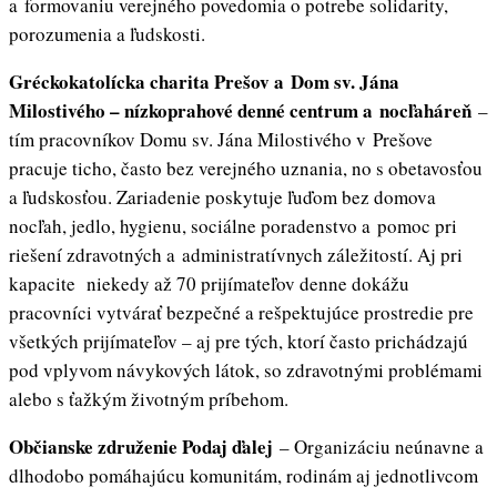
a formovaniu verejného povedomia o potrebe solidarity,
porozumenia a ľudskosti.
Gréckokatolícka charita Prešov a Dom sv. Jána
Milostivého – nízkoprahové denné centrum a nocľaháreň
–
tím pracovníkov Domu sv. Jána Milostivého v Prešove
pracuje ticho, často bez verejného uznania, no s obetavosťou
a ľudskosťou. Zariadenie poskytuje ľuďom bez domova
nocľah, jedlo, hygienu, sociálne poradenstvo a pomoc pri
riešení zdravotných a administratívnych záležitostí. Aj pri
kapacite niekedy až 70 prijímateľov denne dokážu
pracovníci vytvárať bezpečné a rešpektujúce prostredie pre
všetkých prijímateľov – aj pre tých, ktorí často prichádzajú
pod vplyvom návykových látok, so zdravotnými problémami
alebo s ťažkým životným príbehom.
Občianske združenie Podaj ďalej
– Organizáciu neúnavne a
dlhodobo pomáhajúcu komunitám, rodinám aj jednotlivcom