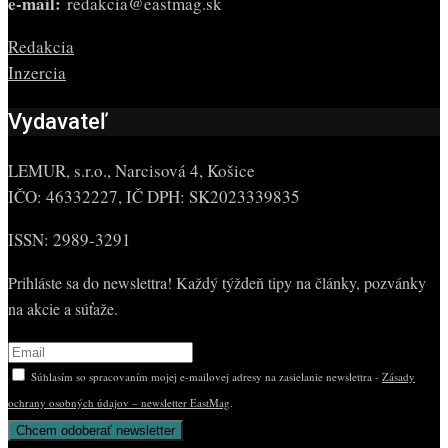
e-mail:
redakcia@eastmag.sk
Redakcia
Inzercia
Vydavateľ
LEMUR, s.r.o., Narcisová 4, Košice
IČO: 46332227, IČ DPH: SK2023339835
ISSN: 2989-3291
Prihláste sa do newslettra! Každý týždeň tipy na články, pozvánky
na akcie a súťaže.
Súhlasím so spracovaním mojej e-mailovej adresy na zasielanie newslettra -
Zásady
ochrany osobných údajov – newsletter EastMag
.