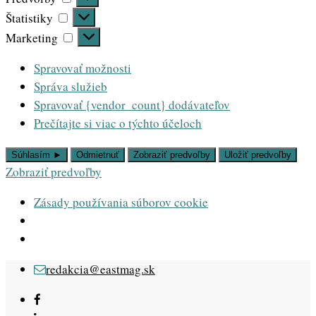
Štatistiky
Štatistiky
Marketing
Marketing
Spravovať možnosti
Správa služieb
Spravovať {vendor_count} dodávateľov
Prečítajte si viac o týchto účeloch
Súhlasím ►
Odmietnuť
Zobraziť predvoľby
Uložiť predvoľby
Zobraziť predvoľby
Zásady používania súborov cookie
Skip
redakcia@eastmag.sk
to
content