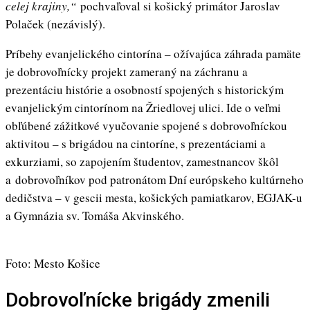
celej krajiny,“
pochvaľoval si košický primátor Jaroslav
Polaček (nezávislý).
Príbehy evanjelického cintorína – ožívajúca záhrada pamäte
je dobrovoľnícky projekt zameraný na záchranu a
prezentáciu histórie a osobností spojených s historickým
evanjelickým cintorínom na Žriedlovej ulici. Ide o veľmi
obľúbené zážitkové vyučovanie spojené s dobrovoľníckou
aktivitou – s brigádou na cintoríne, s prezentáciami a
exkurziami, so zapojením študentov, zamestnancov škôl
a dobrovoľníkov pod patronátom Dní európskeho kultúrneho
dedičstva – v gescii mesta, košických pamiatkarov, EGJAK-u
a Gymnázia sv. Tomáša Akvinského.
Foto: Mesto Košice
Dobrovoľnícke brigády zmenili