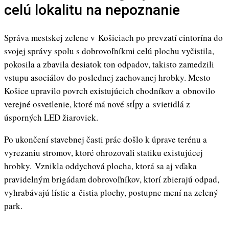
celú lokalitu na nepoznanie
Správa mestskej zelene v Košiciach po prevzatí cintorína do
svojej správy spolu s dobrovoľníkmi celú plochu vyčistila,
pokosila a zbavila desiatok ton odpadov, takisto zamedzili
vstupu asociálov do poslednej zachovanej hrobky. Mesto
Košice upravilo povrch existujúcich chodníkov a obnovilo
verejné osvetlenie, ktoré má nové stĺpy a svietidlá z
úsporných LED žiaroviek.
Po ukončení stavebnej časti prác došlo k úprave terénu a
vyrezaniu stromov, ktoré ohrozovali statiku existujúcej
hrobky. Vznikla oddychová plocha, ktorá sa aj vďaka
pravidelným brigádam dobrovoľníkov, ktorí zbierajú odpad,
vyhrabávajú lístie a čistia plochy, postupne mení na zelený
park.