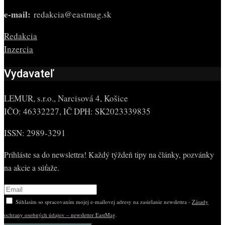
e-mail:
redakcia@eastmag.sk
Redakcia
Inzercia
Vydavateľ
LEMUR, s.r.o., Narcisová 4, Košice
IČO: 46332227, IČ DPH: SK2023339835
ISSN: 2989-3291
Prihláste sa do newslettra! Každý týždeň tipy na články, pozvánky
na akcie a súťaže.
Súhlasím so spracovaním mojej e-mailovej adresy na zasielanie newslettra -
Zásady
ochrany osobných údajov – newsletter EastMag
.