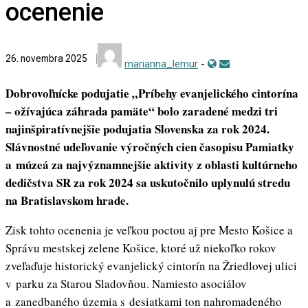
ocenenie
26. novembra 2025
marianna_lemur
-
Dobrovoľnícke podujatie „Príbehy evanjelického cintorína
– ožívajúca záhrada pamäte“ bolo zaradené medzi tri
najinšpiratívnejšie podujatia Slovenska za rok 2024.
Slávnostné udeľovanie výročných cien časopisu Pamiatky
a múzeá za najvýznamnejšie aktivity z oblasti kultúrneho
dedičstva SR za rok 2024 sa uskutočnilo uplynulú stredu
na Bratislavskom hrade.
Zisk tohto ocenenia je veľkou poctou aj pre Mesto Košice a
Správu mestskej zelene Košice, ktoré už niekoľko rokov
zveľaďuje historický evanjelický cintorín na Žriedlovej ulici
v parku za Starou Sladovňou. Namiesto asociálov
a zanedbaného územia s desiatkami ton nahromadeného