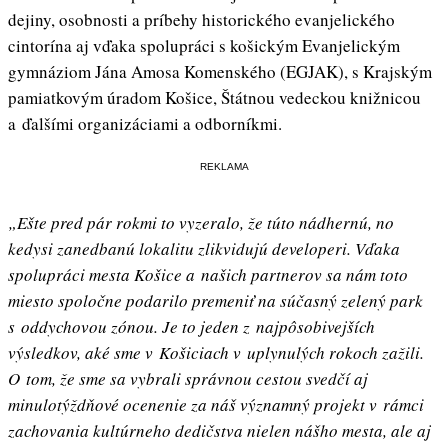
dejiny, osobnosti a príbehy historického evanjelického
cintorína aj vďaka spolupráci s košickým Evanjelickým
gymnáziom Jána Amosa Komenského (EGJAK), s Krajským
pamiatkovým úradom Košice, Štátnou vedeckou knižnicou
a ďalšími organizáciami a odborníkmi.
REKLAMA
„Ešte pred pár rokmi to vyzeralo, že túto nádhernú, no
kedysi zanedbanú lokalitu zlikvidujú developeri. Vďaka
spolupráci mesta Košice a našich partnerov sa nám toto
miesto spoločne podarilo premeniť na súčasný zelený park
s oddychovou zónou. Je to jeden z najpôsobivejších
výsledkov, aké sme v Košiciach v uplynulých rokoch zažili.
O tom, že sme sa vybrali správnou cestou svedčí aj
minulotýždňové ocenenie za náš významný projekt v rámci
zachovania kultúrneho dedičstva nielen nášho mesta, ale aj