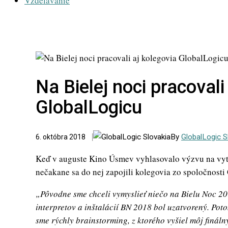
Vzdelávanie
Na Bielej noci pracovali
GlobalLogicu
By
GlobalLogic S
6. októbra 2018
Keď v auguste Kino Úsmev vyhlasovalo výzvu na vytv
nečakane sa do nej zapojili kolegovia zo spoločnosti
„Pôvodne sme chceli vymyslieť niečo na Bielu Noc 20
interpretov a inštalácií BN 2018 bol uzatvorený. Pot
sme rýchly brainstorming, z ktorého vyšiel môj finál