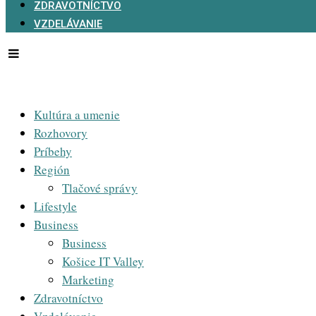
ZDRAVOTNÍCTVO
VZDELÁVANIE
Kultúra a umenie
Rozhovory
Príbehy
Región
Tlačové správy
Lifestyle
Business
Business
Košice IT Valley
Marketing
Zdravotníctvo