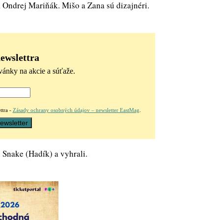
a Ondrej Mariňák. Mišo a Zana sú dizajnéri.
newslettra
vánky na akcie a súťaže.
ttra -
Zásady ochrany osobných údajov – newsletter EastMag
.
 Snake (Hadík) a vyhrali.