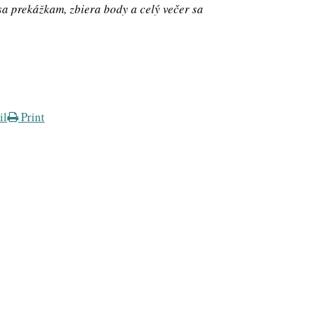
sa prekážkam, zbiera body a celý večer sa
il
Print