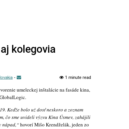
 aj kolegovia
lovakia
-
1 minute read
orenie umeleckej inštalácie na fasáde kina,
 GlobalLogic.
19. Keďže bolo už dosť neskoro a zoznam
om, čo sme uvideli výzvu Kina Úsmev, zahájili
ny nápad,“
hovorí Mišo Krendželák, jeden zo