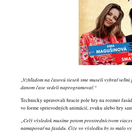
„Vzhľadom na časovú tieseň sme museli vybrať veľmi 
danom čase vedeli naprogramovať.“
Technicky upravovali hracie pole hry na rozmer fasády
vo forme sprievodných animácií, zvuku alebo hry sam
„Celý výsledok musíme potom prostredníctvom viacer
namapovať na fasádu. Čiže vo výsledku by to malo vyz