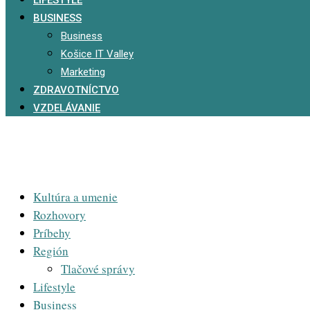
BUSINESS
Business
Košice IT Valley
Marketing
ZDRAVOTNÍCTVO
VZDELÁVANIE
Kultúra a umenie
Rozhovory
Príbehy
Región
Tlačové správy
Lifestyle
Business