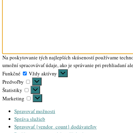
Na poskytovanie tých najlepších skúseností používame technol
umožní spracovávať údaje, ako je správanie pri prehliadaní al
Funkčné
Funkčné
Vždy aktívny
Predvoľby
Predvoľby
Štatistiky
Štatistiky
Marketing
Marketing
Spravovať možnosti
Správa služieb
Spravovať {vendor_count} dodávateľov