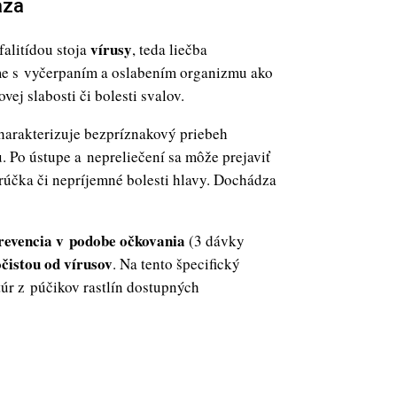
áza
vírusy
alitídou stoja
, teda liečba
me s vyčerpaním a oslabením organizmu ako
ej slabosti či bolesti svalov.
charakterizuje bezpríznakový priebeh
 Po ústupe a nepreliečení sa môže prejaviť
rúčka či nepríjemné bolesti hlavy. Dochádza
revencia v podobe očkovania
(3 dávky
očistou od vírusov
. Na tento špecifický
túr z púčikov rastlín dostupných