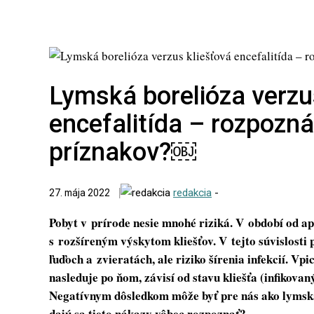
Lymská borelióza verzu
encefalitída – rozpozn
príznakov?￼
redakcia
-
27. mája 2022
Pobyt v prírode nesie mnohé riziká. V období od ap
s rozšíreným výskytom kliešťov. V tejto súvislosti 
ľuďoch a zvieratách, ale riziko šírenia infekcií. Vp
nasleduje po ňom, závisí od stavu kliešťa (infikovan
Negatívnym dôsledkom môže byť pre nás ako lymská b
dajú sa tieto nákazy vôbec rozpoznať?