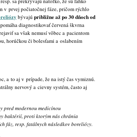
 resp. sa prekrývajú natoľko, že sú ľahko
n v prvej počiatočnej fáze, pričom rýchlo
reliózy
približne až po 30 dňoch od
bývajú
ie pomáha diagnostikovať červená škvrna
rejaviť sa však nemusí vôbec a pacientom
u, horúčkou či bolesťami a oslabením
 a to aj v prípade, že na istý čas vymiznú.
ntrálny nervový a cievny systém, často aj
iózy pred modernou medicínou
hy baktérií, proti ktorým nás chránia
ch fáz, resp. fatálnych následkov boreliózy.