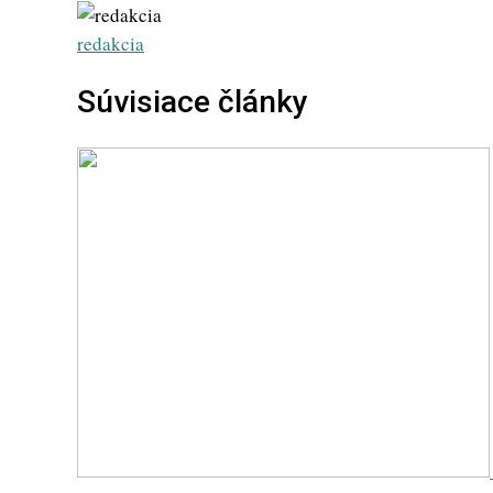
via
Email
redakcia
Súvisiace články