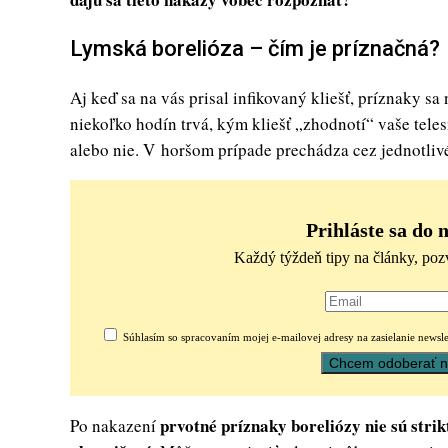
Lymská borelióza – čím je príznačná?
Aj keď sa na vás prisal infikovaný kliešť, príznaky sa 
niekoľko hodín trvá, kým kliešť „zhodnotí“ vaše tele
alebo nie. V horšom prípade prechádza cez jednotlivé
Prihláste sa do 
Každý týždeň tipy na články, poz
Súhlasím so spracovaním mojej e-mailovej adresy na zasielanie newsle
prvotné príznaky boreliózy nie sú stri
Po nakazení