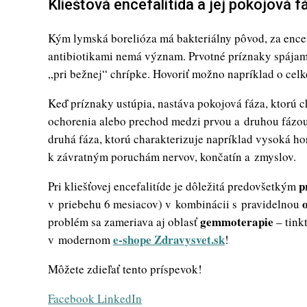
Kliešťová encefalitída a jej pokojová f
Kým lymská borelióza má bakteriálny pôvod, za encef
antibiotikami nemá význam. Prvotné príznaky spája
„pri bežnej“ chrípke. Hovoriť možno napríklad o celkov
Keď príznaky ustúpia, nastáva pokojová fáza, ktorú 
ochorenia alebo prechod medzi prvou a druhou fázou.
druhá fáza, ktorú charakterizuje napríklad vysoká ho
k závratným poruchám nervov, končatín a zmyslov.
p
Pri kliešťovej encefalitíde je dôležitá predovšetkým
v priebehu 6 mesiacov) v kombinácii s pravidelnou
gemmoterapie
problém sa zameriava aj oblasť
– tink
e-shope Zdravysvet.sk
v modernom
!
Môžete zdieľať tento príspevok!
Whatsapp
Share
Print
Facebook
LinkedIn