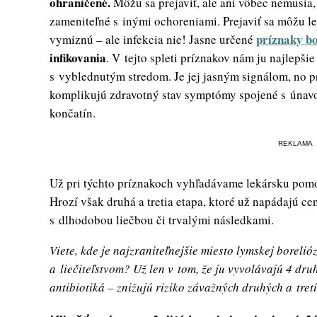
ohraničené.
Môžu sa prejaviť, ale ani vôbec nemusia,
zameniteľné s inými ochoreniami. Prejaviť sa môžu le
príznaky bo
vymiznú – ale infekcia nie! Jasne určené
infikovania
. V tejto spleti príznakov nám ju najlepš
s vyblednutým stredom. Je jej jasným signálom, no p
komplikujú zdravotný stav symptómy spojené s únavo
končatín.
REKLAMA
Už pri týchto príznakoch vyhľadávame lekársku pomoc,
Hrozí však druhá a tretia etapa, ktoré už napádajú ce
s dlhodobou liečbou či trvalými následkami.
Viete, kde je najzraniteľnejšie miesto lymskej borel
a liečiteľstvom? Už len v tom, že ju vyvolávajú 4 dru
antibiotiká – znižujú riziko závažných druhých a tretí