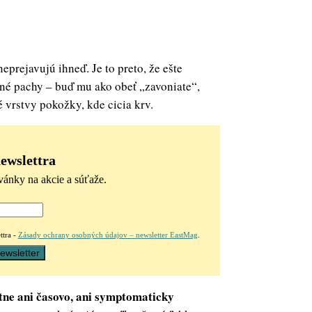
neprejavujú ihneď. Je to preto, že ešte
sné pachy – buď mu ako obeť „zavoniate“,
 vrstvy pokožky, kde cicia krv.
newslettra
vánky na akcie a súťaže.
ttra -
Zásady ochrany osobných údajov – newsletter EastMag
.
ktne ani časovo, ani symptomaticky