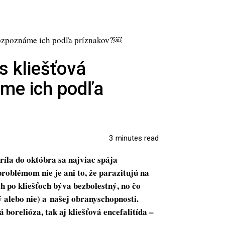
s kliešťová
áme ich podľa
3 minutes read
ríla do októbra sa najviac spája
problémom nie je ani to, že parazitujú na
ich po kliešťoch býva bezbolestný, no čo
ý alebo nie) a našej obranyschopnosti.
orelióza, tak aj kliešťová encefalitída –