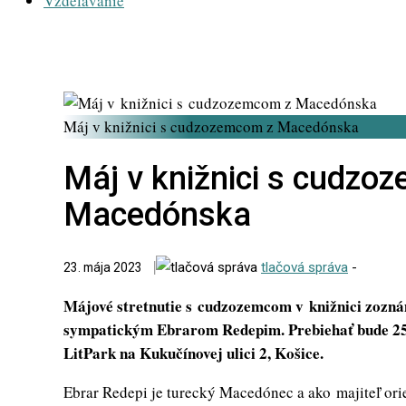
Vzdelávanie
Máj v knižnici s cudzozemcom z Macedónska
Máj v knižnici s cudzo
Macedónska
tlačová správa
-
23. mája 2023
Májové stretnutie s cudzozemcom v knižnici zozná
sympatickým Ebrarom Redepim. Prebiehať
bude 25
LitPark na Kukučínovej ulici 2, Košice.
Ebrar Redepi je turecký Macedónec a ako majiteľ orie