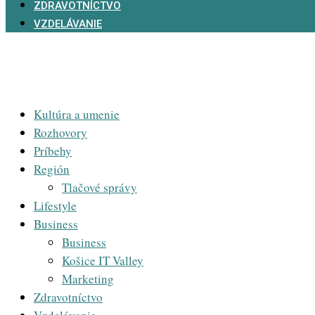
ZDRAVOTNÍCTVO
VZDELÁVANIE
Kultúra a umenie
Rozhovory
Príbehy
Región
Tlačové správy
Lifestyle
Business
Business
Košice IT Valley
Marketing
Zdravotníctvo