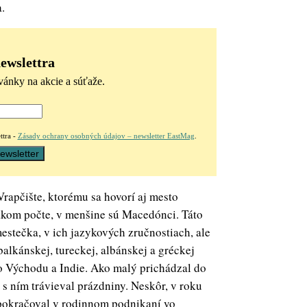
.
newslettra
vánky na akcie a súťaže.
ttra -
Zásady ochrany osobných údajov – newsletter EastMag
.
rapčište, ktorému sa hovorí aj mesto
vnakom počte, v menšine sú Macedónci. Táto
mestečka, v ich jazykových zručnostiach, ale
alkánskej, tureckej, albánskej a gréckej
ho Východu a Indie. Ako malý prichádzal do
 s ním trávieval prázdniny. Neskôr, v roku
u pokračoval v rodinnom podnikaní vo