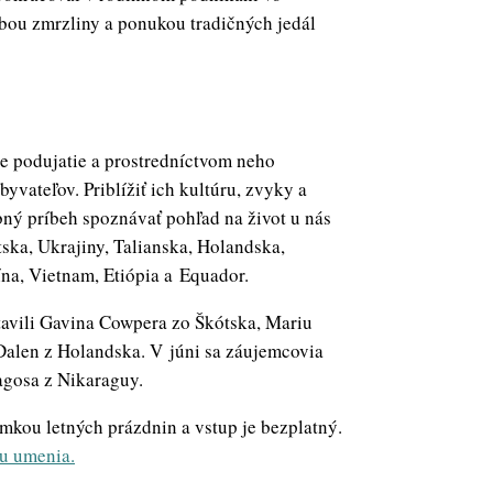
bou zmrzliny a ponukou tradičných jedál
ne podujatie a prostredníctvom neho
vateľov. Priblížiť ich kultúru, zvyky a
bný príbeh spoznávať pohľad na život u nás
tska, Ukrajiny, Talianska, Holandska,
ína, Vietnam, Etiópia a Equador.
avili Gavina Cowpera zo Škótska, Mariu
Dalen z Holandska. V júni sa záujemcovia
agosa z Nikaraguy.
imkou letných prázdnin a vstup je bezplatný.
u umenia.