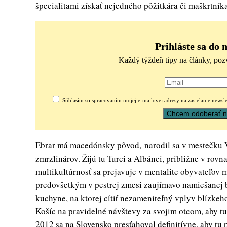
špecialitami získať nejedného pôžitkára či maškrtníka
Prihláste sa do 
Každý týždeň tipy na články, poz
Súhlasím so spracovaním mojej e-mailovej adresy na zasielanie newsle
Ebrar má macedónsky pôvod, narodil sa v mestečku V
zmrzlinárov. Žijú tu Turci a Albánci, približne v ro
multikultúrnosť sa prejavuje v mentalite obyvateľov 
predovšetkým v pestrej zmesi zaujímavo namiešanej b
kuchyne, na ktorej cítiť nezameniteľný vplyv blízke
Košíc na pravidelné návštevy za svojim otcom, aby tu
2012 sa na Slovensko presťahoval definitívne, aby t