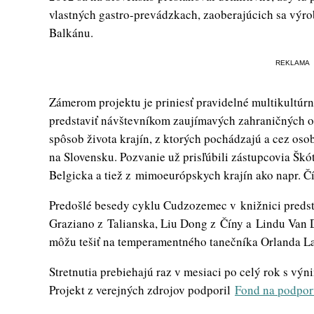
vlastných gastro-prevádzkach, zaoberajúcich sa výro
Balkánu.
REKLAMA
Zámerom projektu je priniesť pravidelné multikultúr
predstaviť návštevníkom zaujímavých zahraničných oby
spôsob života krajín, z ktorých pochádzajú a cez oso
na Slovensku. Pozvanie už prisľúbili zástupcovia Škó
Belgicka a tiež z mimoeurópskych krajín ako napr. Č
Predošlé besedy cyklu Cudzozemec v knižnici predst
Graziano z Talianska, Liu Dong z Číny a Lindu Van 
môžu tešiť na temperamentného tanečníka Orlanda L
Stretnutia prebiehajú raz v mesiaci po celý rok s výn
Projekt z verejných zdrojov podporil
Fond na podpor