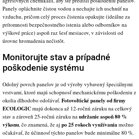
agresívnych chemikálií, aby ste predišli poškodeniu panelov.
Panely opláchnite čistou vodou a nechajte ich uschnúť na
vzduchu, pričom celý proces čistenia opakujte (ideálne za
prítomnosti bezpečnostného istenia alebo odborníkov na
výškové práce) aspoň raz šesť mesiacov, v závislosti od
úrovne hromadenia nečistôt.
Monitorujte stav a prípadné
poškodenie systému
Odolný povrch panelov je od výroby vybavený špeciálnymi
vrstvami, ktoré majú schopnosť mechanickému poškodeniu z
Fotovoltické panely od firmy
okolia dlhodobo odolávať.
ECOLOGIC
majú dokonca až 12-ročnú záruku na celkový
udržanie aspoň 80 %
stav a zároveň 25-ročnú záruku na
výkonu
po 25 rokoch využívania
, čo znamená, že aj
možno
očakávať, že účinnosť týchto panelov bude minimálne 80 %.