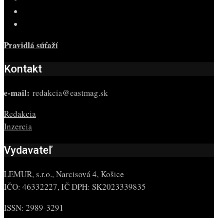
Pravidlá súťaží
Kontakt
e-mail:
redakcia@eastmag.sk
Redakcia
Inzercia
Vydavateľ
LEMUR, s.r.o., Narcisová 4, Košice
IČO: 46332227, IČ DPH: SK2023339835
ISSN: 2989-3291