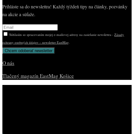
Prihláste sa do newslettra! Každý týždeň tipy na články, pozvánky
na akcie a súťaže.
Súhlasím so spracovaním mojej e-mailovej adresy na zasielanie newslettra -
Zásady
ochrany osobných údajov – newsletter EastMag
.
O nás
Tlačený magazín EastMag Košice
© Copyright EAST MAG.