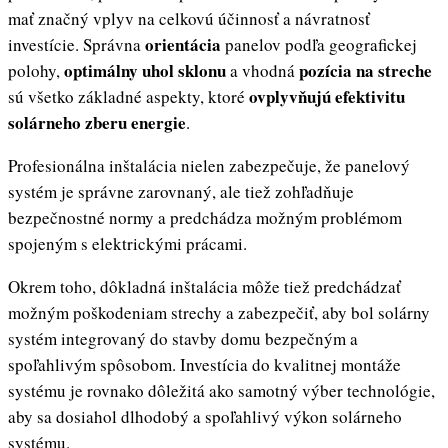
mať značný vplyv na celkovú účinnosť a návratnosť
orientácia
investície. Správna
panelov podľa geografickej
optimálny uhol sklonu
pozícia na streche
polohy,
a vhodná
ovplyvňujú efektivitu
sú všetko základné aspekty, ktoré
solárneho zberu energie
.
Profesionálna inštalácia nielen zabezpečuje, že panelový
systém je správne zarovnaný, ale tiež zohľadňuje
bezpečnostné normy a predchádza možným problémom
spojeným s elektrickými prácami.
Okrem toho, dôkladná inštalácia môže tiež predchádzať
možným poškodeniam strechy a zabezpečiť, aby bol solárny
systém integrovaný do stavby domu bezpečným a
spoľahlivým spôsobom. Investícia do kvalitnej montáže
systému je rovnako dôležitá ako samotný výber technológie,
aby sa dosiahol dlhodobý a spoľahlivý výkon solárneho
systému.