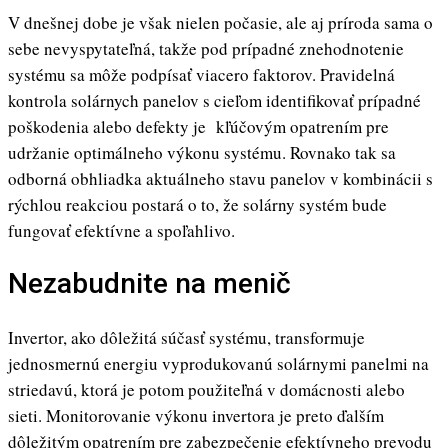
V dnešnej dobe je však nielen počasie, ale aj príroda sama o
sebe nevyspytateľná, takže pod prípadné znehodnotenie
systému sa môže podpísať viacero faktorov. Pravidelná
kontrola solárnych panelov s cieľom identifikovať prípadné
poškodenia alebo defekty je kľúčovým opatrením pre
udržanie optimálneho výkonu systému. Rovnako tak sa
odborná obhliadka aktuálneho stavu panelov v kombinácii s
rýchlou reakciou postará o to, že solárny systém bude
fungovať efektívne a spoľahlivo.
Nezabudnite na menič
Invertor, ako dôležitá súčasť systému, transformuje
jednosmernú energiu vyprodukovanú solárnymi panelmi na
striedavú, ktorá je potom použiteľná v domácnosti alebo
sieti. Monitorovanie výkonu invertora je preto ďalším
dôležitým opatrením pre zabezpečenie efektívneho prevodu