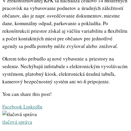
V zrekonštruovanej KPK sa nachádza celkovo 14 moderných
pracovísk na vybavovanie podnetov a úradných záležitostí
občanov, ako je napr. osvedčovanie dokumentov, miestne
dane, komunálny odpad, parkovanie a pokladňa. Po
rekonštrukcii priestor získal aj väčšiu variabilitu a flexibilitu
a počet kontaktných miest pre občanov pre jednotlivé
agendy sa podľa potreby môže zvyšovať alebo znižovať.
Okrem toho pribudlo aj nové vybavenie a priestory na
sedenie. Nechýbajú infotabule s elektronickým vyvolávacím
systémom, platobný kiosk, elektronická úradná tabuľa,
kamerový bezpečnostný systém ani wi-fi pripojenie.
You can share this post!
Whatsapp
Share
Print
Facebook
LinkedIn
via
Email
tlačová správa