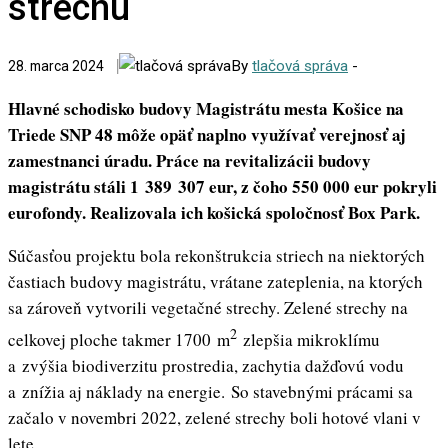
strechu
By
tlačová správa
-
28. marca 2024
Hlavné schodisko budovy Magistrátu mesta Košice na
Triede SNP 48 môže opäť naplno využívať verejnosť aj
zamestnanci úradu. Práce na revitalizácii budovy
magistrátu stáli 1 389 307 eur, z čoho 550 000 eur pokryli
eurofondy. Realizovala ich košická spoločnosť Box Park.
Súčasťou projektu bola rekonštrukcia striech na niektorých
častiach budovy magistrátu, vrátane zateplenia, na ktorých
sa zároveň vytvorili vegetačné strechy. Zelené strechy na
2
celkovej ploche takmer 1700 m
zlepšia mikroklímu
a zvýšia biodiverzitu prostredia, zachytia dažďovú vodu
a znížia aj náklady na energie. So stavebnými prácami sa
začalo v novembri 2022, zelené strechy boli hotové vlani v
lete.