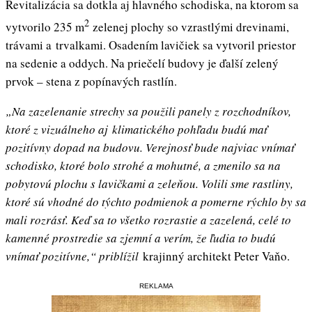
Revitalizácia sa dotkla aj hlavného schodiska, na ktorom sa
2
vytvorilo 235 m
zelenej plochy so vzrastlými drevinami,
trávami a trvalkami. Osadením lavičiek sa vytvoril priestor
na sedenie a oddych. Na priečelí budovy je ďalší zelený
prvok – stena z popínavých rastlín.
„Na zazelenanie strechy sa použili panely z rozchodníkov,
ktoré z vizuálneho aj klimatického pohľadu budú mať
pozitívny dopad na budovu. Verejnosť bude najviac vnímať
schodisko, ktoré bolo strohé a mohutné, a zmenilo sa na
pobytovú plochu s lavičkami a zeleňou. Volili sme rastliny,
ktoré sú vhodné do týchto podmienok a pomerne rýchlo by sa
mali rozrásť. Keď sa to všetko rozrastie a zazelená, celé to
kamenné prostredie sa zjemní a verím, že ľudia to budú
vnímať pozitívne,“ priblížil
krajinný architekt Peter Vaňo.
REKLAMA