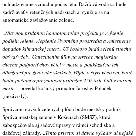
ochladzovanie vzduchu počas leta. Dažďová voda sa bude
zadržiavať v retenčných nádržiach a využije sa na
automatické zavlažovanie zelene.
„Hlavnou pridanou hodnotou tohto projektu je zvýšenie
podielu zelene, zlepšenie životného prostredia a zmiernenie
dopadov klimatickej zmeny. Už čoskoro budú zelenú strechu
obývať včely. Umiestnením úľov na streche magistrátu
chceme podporiť chov včiel v meste a poukázať na ich
dôležitosť pre život nás všetkých. Pôjde o štyri včelstvá, ktoré
budú počtom reprezentovať približne 250-tisíc ľudí v našom
meste,
“
povedal košický primátor Jaroslav Polaček
(nezávislý).
Správcom nových zelených plôch bude mestský podnik
Správa mestskej zelene v Košiciach (SMSZ), ktorá
zabezpečovala aj sadové úpravy v rámci schodiska a
dažďovej záhrady.
„Tento priestor si dávno vyžadoval nejaké