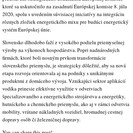
ktoré sa uskutočnilo na zasadnutí Európskej komisie 8. júla
2020, spolu s uvedením súvisiacej iniciatívy na integráciu
rôznych zložiek energetického mixu pre budúci energetický
systém Európskej únie.
Slovensko dlhodobo ťaží z vysokého podielu priemyselnej
výroby na výkonoch hospodárstva. Popri nadnárodných
firmách, ktoré boli nosným prvkom transformácie
slovenského priemyslu, je strategicky dôležité, aby sa nová
etapa rozvoja orientovala aj na podniky s unikátnymi
produktmi z domáceho vývoja. Vznikajúci sektor aplikácií
vodíka prinesie efektívne využitie v odvetviach
špecializovaného a energetického strojárstva a energetiky,
hutníckeho a chemického priemyslu, ako aj v rámci odvetvia
mobility, vrátane nákladných vozidiel, hromadnej cestnej
dopravy osôb či železničnej dopravy.
You can share this post!