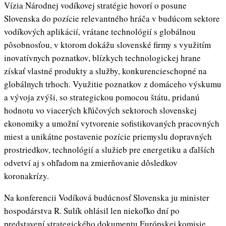
Vízia Národnej vodíkovej stratégie hovorí o posune
Slovenska do pozície relevantného hráča v budúcom sektore
vodíkových aplikácií, vrátane technológií s globálnou
pôsobnosťou, v ktorom dokážu slovenské firmy s využitím
inovatívnych poznatkov, blízkych technologickej hrane
získať vlastné produkty a služby, konkurencieschopné na
globálnych trhoch. Využitie poznatkov z domáceho výskumu
a vývoja zvýši, so strategickou pomocou štátu, pridanú
hodnotu vo viacerých kľúčových sektoroch slovenskej
ekonomiky a umožní vytvorenie sofistikovaných pracovných
miest a unikátne postavenie pozície priemyslu dopravných
prostriedkov, technológií a služieb pre energetiku a ďalších
odvetví aj s ohľadom na zmierňovanie dôsledkov
koronakrízy.
Na konferencii Vodíková budúcnosť Slovenska ju minister
hospodárstva R. Sulík ohlásil len niekoľko dní po
predstavení strategického dokumentu Európskej komisie,