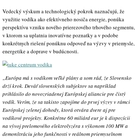
Vedecký výskum a technologický pokrok naznačujú, že
využitie vodíka ako efektívneho nosiča energie, ponúka
perspektívu vzniku nového prierezového trhového segmentu,
v ktorom sa uplatnia inovatívne poznatky a v podobe
konkrétnych riešení ponúknu odpoveď na výzvy v priemysle,
energetike a doprave v budúcnosti.
„
Európa má s vodíkom veľké plány a som rád, že Slovensko
drží krok. Deväť slovenských subjektov sa napríklad
prihlásilo do novozriadenej Európskej aliancie pre čistý
vodík. Verím, že sa takisto zapojíme do prvej výzvy v rámci
Európskej zelenej dohody, ktorá otvára dvere aj pre
vodíkové projekty. Konkrétne 60 miliárd eur je k dispozícii
na vývoj prelomového elektrolyzéra s výkonom 100 MW a
demonštráciu jeho funkčnosti v reálnom priemyselnom