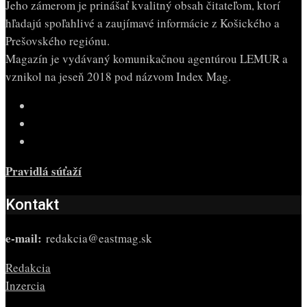
Jeho zámerom je prinášať kvalitný obsah čitateľom, ktorí
hľadajú spoľahlivé a zaujímavé informácie z Košického a
Prešovského regiónu.
Magazín je vydávaný komunikačnou agentúrou LEMUR a
vznikol na jeseň 2018 pod názvom Index Mag.
Pravidlá súťaží
Kontakt
e-mail:
redakcia@eastmag.sk
Redakcia
Inzercia