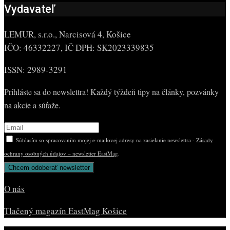
Vydavateľ
LEMUR, s.r.o., Narcisová 4, Košice
IČO: 46332227, IČ DPH: SK2023339835
ISSN: 2989-3291
Prihláste sa do newslettra! Každý týždeň tipy na články, pozvánky
na akcie a súťaže.
Súhlasím so spracovaním mojej e-mailovej adresy na zasielanie newslettra -
Zásady
ochrany osobných údajov – newsletter EastMag
.
O nás
Tlačený magazín EastMag Košice