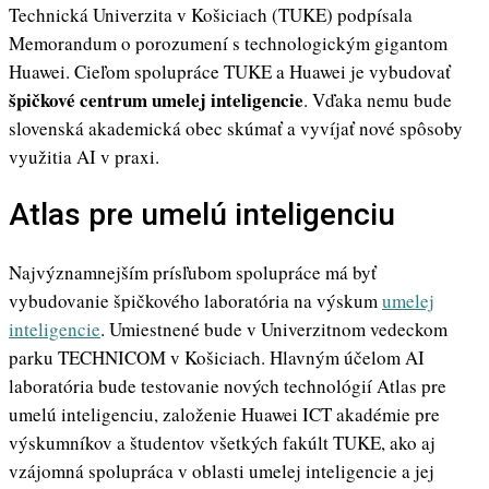
Technická Univerzita v Košiciach (TUKE) podpísala
Memorandum o porozumení s technologickým gigantom
Huawei. Cieľom spolupráce TUKE a Huawei je vybudovať
špičkové centrum umelej inteligencie
. Vďaka nemu bude
slovenská akademická obec skúmať a vyvíjať nové spôsoby
využitia AI v praxi.
Atlas pre umelú inteligenciu
Najvýznamnejším prísľubom spolupráce má byť
vybudovanie špičkového laboratória na výskum
umelej
inteligencie
. Umiestnené bude v Univerzitnom vedeckom
parku TECHNICOM v Košiciach. Hlavným účelom AI
laboratória bude testovanie nových technológií Atlas pre
umelú inteligenciu, založenie Huawei ICT akadémie pre
výskumníkov a študentov všetkých fakúlt TUKE, ako aj
vzájomná spolupráca v oblasti umelej inteligencie a jej