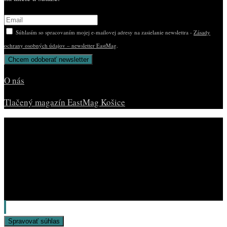
Súhlasím so spracovaním mojej e-mailovej adresy na zasielanie newslettra -
Zásady
ochrany osobných údajov – newsletter EastMag
.
O nás
Tlačený magazín EastMag Košice
© Copyright EAST MAG.
Spravovať súhlas