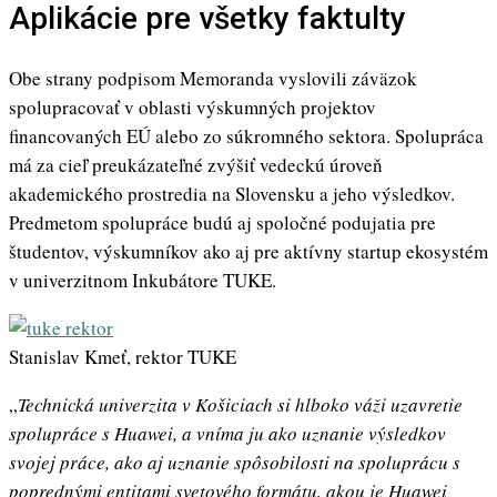
Aplikácie pre všetky faktulty
Obe strany podpisom Memoranda vyslovili záväzok
spolupracovať v oblasti výskumných projektov
financovaných EÚ alebo zo súkromného sektora. Spolupráca
má za cieľ preukázateľné zvýšiť vedeckú úroveň
akademického prostredia na Slovensku a jeho výsledkov.
Predmetom spolupráce budú aj spoločné podujatia pre
študentov, výskumníkov ako aj pre aktívny startup ekosystém
v univerzitnom Inkubátore TUKE.
Stanislav Kmeť, rektor TUKE
„
Technická univerzita v Košiciach si hlboko váži uzavretie
spolupráce s Huawei, a vníma ju ako uznanie výsledkov
svojej práce, ako aj uznanie spôsobilosti na spoluprácu s
poprednými entitami svetového formátu, akou je Huawei