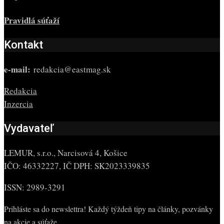
Pravidlá súťaží
Kontakt
e-mail:
redakcia@eastmag.sk
Redakcia
Inzercia
Vydavateľ
LEMUR, s.r.o., Narcisová 4, Košice
IČO: 46332227, IČ DPH: SK2023339835
ISSN: 2989-3291
Prihláste sa do newslettra! Každý týždeň tipy na články, pozvánky
na akcie a súťaže.