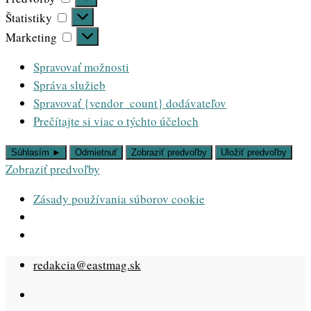
Štatistiky
Štatistiky
Marketing
Marketing
Spravovať možnosti
Správa služieb
Spravovať {vendor_count} dodávateľov
Prečítajte si viac o týchto účeloch
Súhlasím ►
Odmietnuť
Zobraziť predvoľby
Uložiť predvoľby
Zobraziť predvoľby
Zásady používania súborov cookie
Skip
redakcia@eastmag.sk
to
content