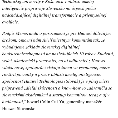
Technickej univerzity v Košiciach v oblasti umelej
inteligencie pripravuje Slovensko na úspech počas
nadchádzajúcej digitálnej transformácie a priemyselnej
evolúcie.
Podpis Memoranda o porozumení je pre Huawei dôležitým
krokom. Umožní nám slúžiť miestnym komunitám tak, že
vybudujeme základy slovenskej digitálnej
konkurencieschopnosti na nasledujúcich 10 rokov. Študenti,
vedci, akademickí pracovníci, no aj odborníci z Huawei
vďaka novej spolupráci získajú šancu vo významnej miere
rozšíriť poznatky a prax v oblasti umelej inteligencie.
Spoločnosť Huawei Technologies (Slovak) je v plnej miere
pripravená zdieľať skúsenosti a know-how zo zahraničia so
slovenskými akademikmi a startup komunitou, teraz a aj v
budúcnosti
,“ hovorí Colin Cui Yu, generálny manažér
Huawei Slovensko.