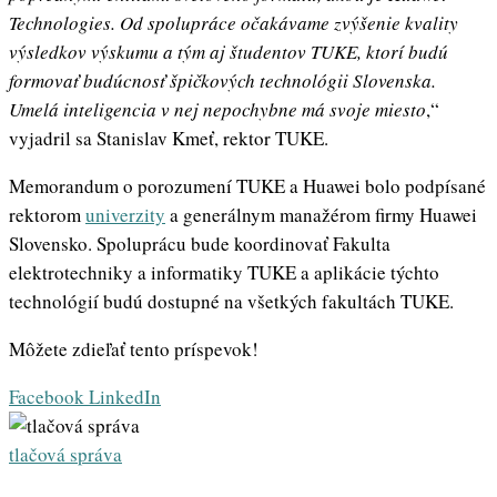
Technologies. Od spolupráce očakávame zvýšenie kvality
výsledkov výskumu a tým aj študentov TUKE, ktorí budú
formovať budúcnosť špičkových technológii Slovenska.
Umelá inteligencia v nej nepochybne má svoje miesto
,“
vyjadril sa Stanislav Kmeť, rektor TUKE.
Memorandum o porozumení TUKE a Huawei bolo podpísané
rektorom
univerzity
a generálnym manažérom firmy Huawei
Slovensko. Spoluprácu bude koordinovať Fakulta
elektrotechniky a informatiky TUKE a aplikácie týchto
technológií budú dostupné na všetkých fakultách TUKE.
Môžete zdieľať tento príspevok!
Whatsapp
Share
Print
Facebook
LinkedIn
via
Email
tlačová správa