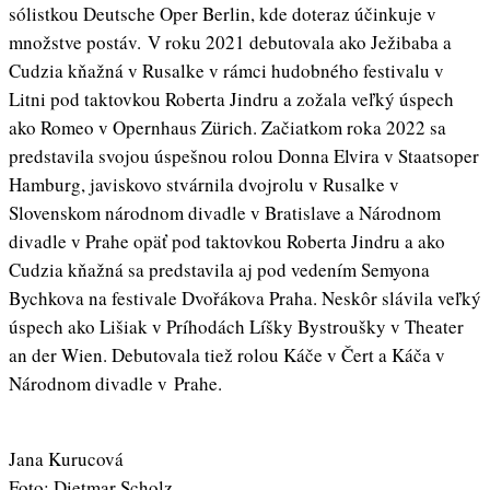
sólistkou Deutsche Oper Berlin, kde doteraz účinkuje v
množstve postáv. V roku 2021 debutovala ako Ježibaba a
Cudzia kňažná v Rusalke v rámci hudobného festivalu v
Litni pod taktovkou Roberta Jindru a zožala veľký úspech
ako Romeo v Opernhaus Zürich. Začiatkom roka 2022 sa
predstavila svojou úspešnou rolou Donna Elvira v Staatsoper
Hamburg, javiskovo stvárnila dvojrolu v Rusalke v
Slovenskom národnom divadle v Bratislave a Národnom
divadle v Prahe opäť pod taktovkou Roberta Jindru a ako
Cudzia kňažná sa predstavila aj pod vedením Semyona
Bychkova na festivale Dvořákova Praha. Neskôr slávila veľký
úspech ako Lišiak v Príhodách Líšky Bystroušky v Theater
an der Wien. Debutovala tiež rolou Káče v Čert a Káča v
Národnom divadle v Prahe.
Jana Kurucová
Foto: Dietmar Scholz