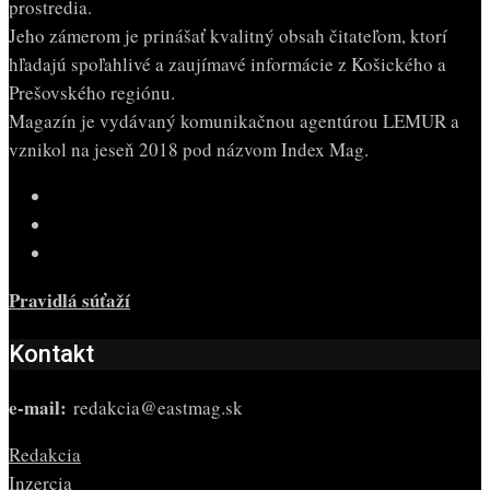
prostredia.
Jeho zámerom je prinášať kvalitný obsah čitateľom, ktorí
hľadajú spoľahlivé a zaujímavé informácie z Košického a
Prešovského regiónu.
Magazín je vydávaný komunikačnou agentúrou LEMUR a
vznikol na jeseň 2018 pod názvom Index Mag.
Pravidlá súťaží
Kontakt
e-mail:
redakcia@eastmag.sk
Redakcia
Inzercia