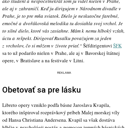
ako študent a nespočetnekrát som ju videl nielen v Prahe,
ale aj v zahraničí. Keď ju dirigujem v Národnom divadle v
Prahe, je to pre mňa sviatok. Dielo je neskutočne farebné,
emočné a dvořákovská melodika tu dosiahla svoj vrchol. Je
to silné dielo, ktoré vás zasiahne. Mám k nemu hlboký vzťah,
úctu a rešpekt.
Dirigovať Rusalku považujem za jeden
z vrcholov, čo si môžem v živote priať.“
Šéfdirigentovi
ŠFK
sa to už podarilo nielen v Prahe, ale aj v Bavorskej štátnej
opere, v Bratislave a na festivale v Litni.
REKLAMA
Obetovať sa pre lásku
Libreto opery vzniklo podľa básne Jaroslava Kvapila,
ktorého inšpiroval rozprávkový príbeh Malej morskej víly
od Hansa Christiana Andersena. Kvapil sa však dostáva
hlbšie v psychológii postáv a pomocou jemných básnických