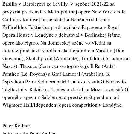
Basilio v Barbierovi zo Sevilly. V sezóne 2021/22 sa
prvýkrát predstavil v Metropolitnej opere New York v role
Collina v kultovej inscenácii La Bohème od Franca
Zeffirelliho. Taktiež sa predstavil ako Papageno v Royal
Opera House v Londýne a debutoval v Berlínskej štátnej
opere ako Figaro. Na domovskej scéne vo Viedni sa
doteraz predstavil v rolách ako Leporello a Masetto (Don
Giovanni), Škótsky kráľ (Ariodante), Truffaldin (Ariadne auf
Naxos), Theseus (Sen noci svätojánskej), Il Re (Aida),
Panthée (Le Troyens) a Graf Lamoral (Arabella). K
úspechom Petra Kellnera patrí 1. miesto v súťaži Ferruccio
Tagliavini v Rakúsku. 2. miesto získal na Mozartovej súťaži
operného spevu v Salzburgu a prestížne štipendium od
Wigmore Hall/Idependent opera competition v Londýne.
Peter Kellner,
Foto: archív Peter Kellner