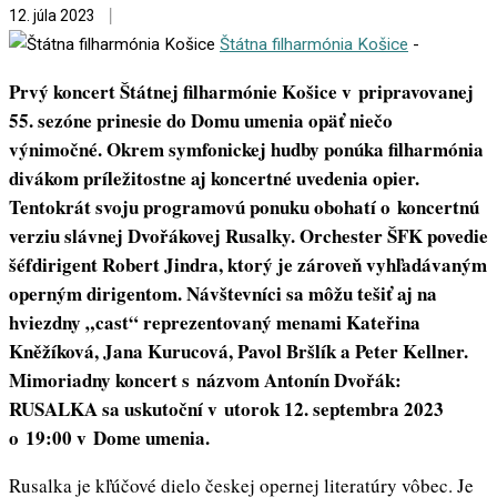
12. júla 2023
Štátna filharmónia Košice
-
Prvý koncert Štátnej filharmónie Košice v pripravovanej
55. sezóne prinesie do Domu umenia opäť niečo
výnimočné. Okrem symfonickej hudby ponúka filharmónia
divákom príležitostne aj koncertné uvedenia opier.
Tentokrát svoju programovú ponuku obohatí o koncertnú
verziu slávnej Dvořákovej Rusalky. Orchester ŠFK povedie
šéfdirigent Robert Jindra, ktorý je zároveň vyhľadávaným
operným dirigentom. Návštevníci sa môžu tešiť aj na
hviezdny „cast“ reprezentovaný menami Kateřina
Kněžíková, Jana Kurucová, Pavol Bršlík a Peter Kellner.
Mimoriadny koncert s názvom Antonín Dvořák:
RUSALKA sa uskutoční v utorok 12. septembra 2023
o 19:00 v Dome umenia.
Rusalka je kľúčové dielo českej opernej literatúry vôbec. Je