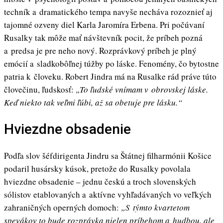
techník a dramatického tempa navyše necháva rozoznieť aj
tajomné ozveny diel Karla Jaromíra Erbena. Pri počúvaní
Rusalky tak môže mať návštevník pocit, že príbeh pozná
a predsa je pre neho nový. Rozprávkový príbeh je plný
emócií a sladkobôľnej túžby po láske. Fenomény, čo bytostne
patria k človeku. Robert Jindra má na Rusalke rád práve túto
človečinu, ľudskosť:
„To ľudské vnímam v obrovskej láske.
Keď niekto tak veľmi ľúbi, až sa obetuje pre lásku.“
Hviezdne obsadenie
Podľa slov šéfdirigenta Jindru sa Štátnej filharmónii Košice
podaril husársky kúsok, pretože do Rusalky povolala
hviezdne obsadenie – jednu českú a troch slovenských
sólistov etablovaných a aktívne vyhľadávaných vo veľkých
zahraničných operných domoch:
„S týmto kvartetom
spevákov to bude rozprávka nielen príbehom a hudbou, ale