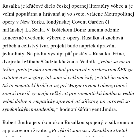
Rusalka je kľúčové dielo českej opernej literatúry vôbec a je
veľmi populárna a hrávaná aj vo svete, vrátene Metropolitnej
opery v New Yorku, londýnskej Covent Garden či
milánskej La Scala. V košickom Dome umenia odznie
koncertné uvedenie výberu z opery. Rusalka si zachová
príbeh a celistvý tvar, projekt bude napriek úpravám
jednoliaty. Na pódiu vystúpi päť postáv – Rusalka, Princ,
dvojrola Ježibaba/Cudzia kňažná a Vodník.
„Veľmi sa na to
teším, pretože ako som mohol pracovať s orchestrom ŠFK za
ostatné dve sezóny, tak som si celkom istý, že titul im sadne.
Sú to empatickí hráči a už pri Wagnerovom Lohengrinovi
som si overil, že majú veľký cit pre romantickú hudbu a vedia
veľmi dobre a empaticky sprevádzať sólistov, no zároveň so
symfonickým nasadením,“
hodnotí šéfdirigent Jindra.
Robert Jindra je s ikonickou Rusalkou spojený v súkromnom
aj pracovnom živote:
„Prvýkrát som sa s Rusalkou stretol