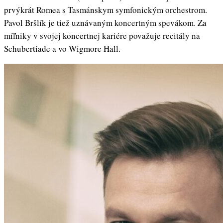
prvýkrát Romea s Tasmánskym symfonickým orchestrom.
Pavol Bršlík je tiež uznávaným koncertným spevákom. Za
míľniky v svojej koncertnej kariére považuje recitály na
Schubertiade a vo Wigmore Hall.