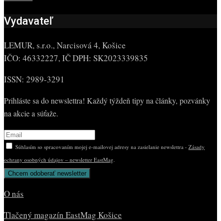
Vydavateľ
LEMUR, s.r.o., Narcisová 4, Košice
IČO: 46332227, IČ DPH: SK2023339835
ISSN: 2989-3291
Prihláste sa do newslettra! Každý týždeň tipy na články, pozvánky
na akcie a súťaže.
Súhlasím so spracovaním mojej e-mailovej adresy na zasielanie newslettra -
Zásady
ochrany osobných údajov – newsletter EastMag
.
O nás
Tlačený magazín EastMag Košice