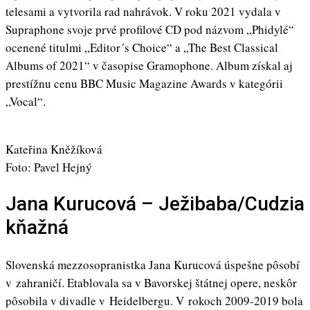
telesami a vytvorila rad nahrávok. V roku 2021 vydala v
Supraphone svoje prvé profilové CD pod názvom „Phidylé“
ocenené titulmi „Editor´s Choice“ a „The Best Classical
Albums of 2021“ v časopise Gramophone. Album získal aj
prestížnu cenu BBC Music Magazine Awards v kategórii
„Vocal“.
Kateřina Kněžíková
Foto: Pavel Hejný
Jana Kurucová – Ježibaba/Cudzia
kňažná
Slovenská mezzosopranistka Jana Kurucová úspešne pôsobí
v zahraničí. Etablovala sa v Bavorskej štátnej opere, neskôr
pôsobila v divadle v Heidelbergu. V rokoch 2009-2019 bola