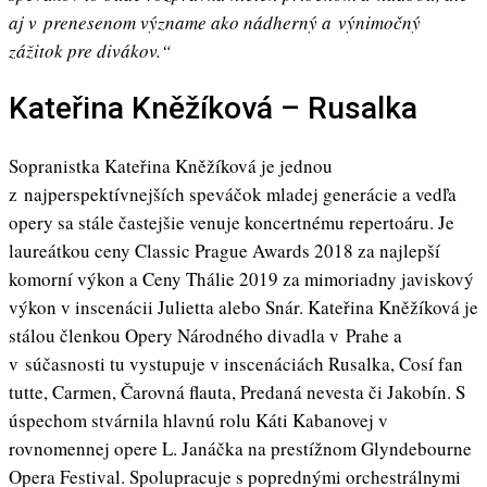
aj v prenesenom význame ako nádherný a výnimočný
zážitok pre divákov.“
Kateřina Kněžíková – Rusalka
Sopranistka Kateřina Kněžíková je jednou
z najperspektívnejších speváčok mladej generácie a vedľa
opery sa stále častejšie venuje koncertnému repertoáru. Je
laureátkou ceny Classic Prague Awards 2018 za najlepší
komorní výkon a Ceny Thálie 2019 za mimoriadny javiskový
výkon v inscenácii Julietta alebo Snár. Kateřina Kněžíková je
stálou členkou Opery Národného divadla v Prahe a
v súčasnosti tu vystupuje v inscenáciách Rusalka, Cosí fan
tutte, Carmen, Čarovná flauta, Predaná nevesta či Jakobín. S
úspechom stvárnila hlavnú rolu Káti Kabanovej v
rovnomennej opere L. Janáčka na prestížnom Glyndebourne
Opera Festival. Spolupracuje s poprednými orchestrálnymi