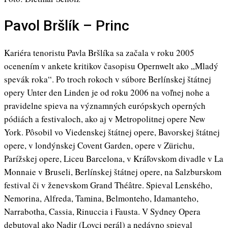
Pavol Bršlík – Princ
Kariéra tenoristu Pavla Bršlíka sa začala v roku 2005
ocenením v ankete kritikov časopisu Opernwelt ako „Mladý
spevák roka“. Po troch rokoch v súbore Berlínskej štátnej
opery Unter den Linden je od roku 2006 na voľnej nohe a
pravidelne spieva na významných európskych operných
pódiách a festivaloch, ako aj v Metropolitnej opere New
York. Pôsobil vo Viedenskej štátnej opere, Bavorskej štátnej
opere, v londýnskej Covent Garden, opere v Zürichu,
Parížskej opere, Liceu Barcelona, ​​v Kráľovskom divadle v La
Monnaie v Bruseli, Berlínskej štátnej opere, na Salzburskom
festival či v ženevskom Grand Théâtre. Spieval Lenského,
Nemorina, Alfreda, Tamina, Belmonteho, Idamanteho,
Narrabotha, Cassia, Rinuccia i Fausta. V Sydney Opera
debutoval ako Nadir (Lovci perál) a nedávno spieval