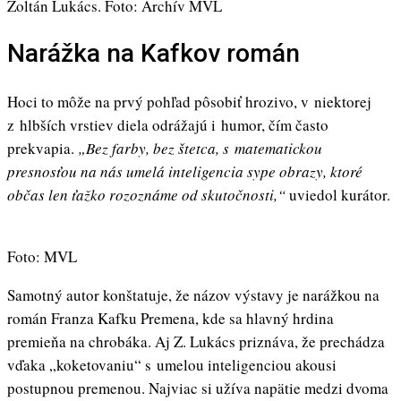
Zoltán Lukács. Foto: Archív MVL
Narážka na Kafkov román
Hoci to môže na prvý pohľad pôsobiť hrozivo, v niektorej
z hlbších vrstiev diela odrážajú i humor, čím často
prekvapia.
„Bez farby, bez štetca, s matematickou
presnosťou na nás umelá inteligencia sype obrazy, ktoré
občas len ťažko rozoznáme od skutočnosti,“
uviedol kurátor.
Foto: MVL
Samotný autor konštatuje, že názov výstavy je narážkou na
román Franza Kafku Premena, kde sa hlavný hrdina
premieňa na chrobáka. Aj Z. Lukács priznáva, že prechádza
vďaka „koketovaniu“ s umelou inteligenciou akousi
postupnou premenou. Najviac si užíva napätie medzi dvoma