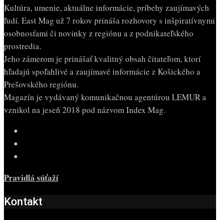
Kultúra, umenie, aktuálne informácie, príbehy zaujímavých
ľudí. East Mag už 7 rokov prináša rozhovory s inšpiratívnymi
osobnosťami či novinky z regiónu a z podnikateľského
prostredia.
Jeho zámerom je prinášať kvalitný obsah čitateľom, ktorí
hľadajú spoľahlivé a zaujímavé informácie z Košického a
Prešovského regiónu.
Magazín je vydávaný komunikačnou agentúrou LEMUR a
vznikol na jeseň 2018 pod názvom Index Mag.
Pravidlá súťaží
Kontakt