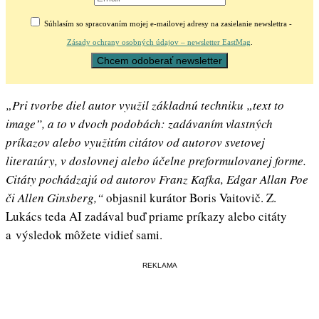
Súhlasím so spracovaním mojej e-mailovej adresy na zasielanie newslettra -
Zásady ochrany osobných údajov – newsletter EastMag
.
„Pri tvorbe diel autor využil základnú techniku „text to
image”, a to v dvoch podobách: zadávaním vlastných
príkazov alebo využitím citátov od autorov svetovej
literatúry, v doslovnej alebo účelne preformulovanej forme.
Citáty pochádzajú od autorov Franz Kafka, Edgar Allan Poe
či Allen Ginsberg,“
objasnil kurátor Boris Vaitovič. Z.
Lukács teda AI zadával buď priame príkazy alebo citáty
a výsledok môžete vidieť sami.
REKLAMA