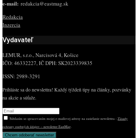
e-mail:
redakcia@eastmag.sk
Redakcia
Inzercia
Vydavateľ
LEMUR, s.r.o., Narcisová 4, Košice
IČO: 46332227, IČ DPH: SK2023339835
ISSN: 2989-3291
Prihláste sa do newslettra! Každý týždeň tipy na články, pozvánky
na akcie a súťaže.
Súhlasím so spracovaním mojej e-mailovej adresy na zasielanie newslettra -
Zásady
ochrany osobných údajov – newsletter EastMag
.