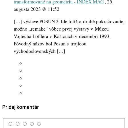
transformované na geometriu - INDEX MAG
,
25.
augusta 2023 @ 11:52
[…] výstave POSUN 2. Ide totiž o druhé pokračovanie,
možno „remake“ vôbec prvej výstavy v Múzeu
Vojtecha Löfflera v Košiciach v decembri 1993.
Pôvodný názov bol Posun s trojicou
východoslovenských […]
Pridaj komentár