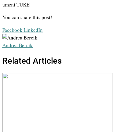
umení TUKE.
You can share this post!
Whatsapp
Share
Print
Facebook
LinkedIn
via
Email
Andrea Bercik
Related Articles