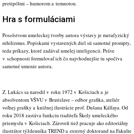
protipólmi – humorom a temnotou.
Hra s formuláciami
Posolstvom umeleckej tvorby autora výstavy je metafyzický
nihilizmus. Popiskami vystavených diel sú samotné prompty,
teda príkazy, ktoré zadával umelej inteligencii. Práve
v schopnosti formulovať ich čo najvhodnejšie tu spočíva
samotné umenie autora.
Z. Lukács sa narodil v roku 1972 v Košiciach a je
absolventom VŠVU v Bratislave – odbor grafika, ateliér
voľnej grafiky a knižnej ilustrácie prof. Dušana Kállaya. Od
roku 2018 zastáva funkciu riaditeľa Školy umeleckého
priemyslu v Košiciach. Zároveň tiež pracuje ako editoriálny
ilustrátor týždenníka TREND a externý doktorand na Fakulte