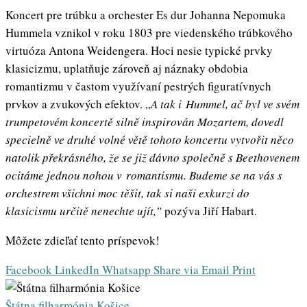
Koncert pre trúbku a orchester Es dur Johanna Nepomuka
Hummela vznikol v roku 1803 pre viedenského trúbkového
virtuóza Antona Weidengera. Hoci nesie typické prvky
klasicizmu, uplatňuje zároveň aj náznaky obdobia
romantizmu v častom využívaní pestrých figuratívnych
prvkov a zvukových efektov. „
A tak i Hummel, ač byl ve svém
trumpetovém koncertě silně inspirován Mozartem, dovedl
specielně ve druhé volné větě tohoto koncertu vytvořit něco
natolik překrásného, že se již dávno společně s Beethovenem
ocitáme jednou nohou v romantismu. Budeme se na vás s
orchestrem všichni moc těšit, tak si naši exkurzi do
klasicismu určitě nenechte ujít,”
pozýva Jiří Habart.
Môžete zdieľať tento príspevok!
Facebook
LinkedIn
Whatsapp
Share via Email
Print
Štátna filharmónia Košice