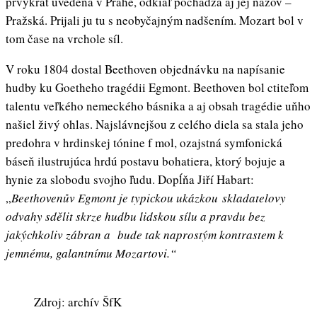
prvýkrát uvedená v Prahe, odkiaľ pochádza aj jej názov –
Pražská. Prijali ju tu s neobyčajným nadšením. Mozart bol v
tom čase na vrchole síl.
V roku 1804 dostal Beethoven objednávku na napísanie
hudby ku Goetheho tragédii Egmont. Beethoven bol ctiteľom
talentu veľkého nemeckého básnika a aj obsah tragédie uňho
našiel živý ohlas. Najslávnejšou z celého diela sa stala jeho
predohra v hrdinskej tónine f mol, ozajstná symfonická
báseň ilustrujúca hrdú postavu bohatiera, ktorý bojuje a
hynie za slobodu svojho ľudu. Dopĺňa Jiří Habart:
„
Beethovenův Egmont je typickou ukázkou skladatelovy
odvahy sdělit skrze hudbu lidskou sílu a pravdu bez
jakýchkoliv zábran a bude tak naprostým kontrastem k
jemnému, galantnímu Mozartovi.“
Zdroj: archív ŠfK