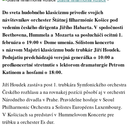
Do sveta hudobného klasicizmu privedie svojich
návštevníkov orchester Štátnej filharmónie Košice pod
vedením českého dirigenta Jiřího Habarta. V spoločnosti
Beethovena, Hummela a Mozarta sa poslucháči ocitnú 1.
februára o 19:00 v Dome umenia. Sólistom koncertu
s názvom Majstri klasicizmu bude trubkár Jiří Houdek.
Podujatiu predchádzajú verejná generálka o 10:00 a
predkoncertné stretnutie s lektorom dramaturgie Petrom
Katinom a hosťami o 18:00.
Jiří Houdek zastáva post 1. trubkára Symfonického orchestra
Českého rozhlasu a na rovnakej pozícii pôsobí aj v orchestri
Národného divadla v Prahe. Pravidelne hosťuje v Seoul
Philharmonic Orchestra a Solistes Européens Luxembourg.
V Košiciach sa predstaví v Hummelovom Koncerte pre
trúbku a orchester Es dur.