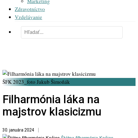
Marketing
Zdravotníctvo
Vzdelávanie
ŠFK 2023_foto Jakub Šimoňák
Filharmónia láka na
majstrov klasicizmu
30. januára 2024
Štátna filharmónia Košice
-