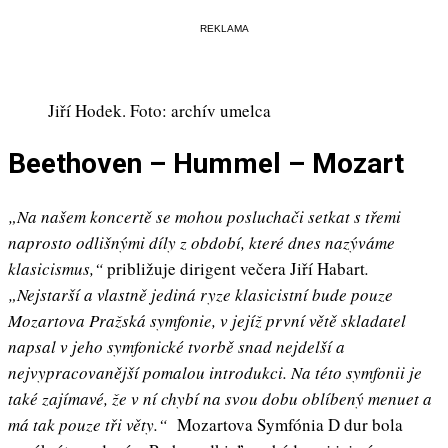
REKLAMA
Jiří Hodek. Foto: archív umelca
Beethoven – Hummel – Mozart
„Na našem koncertě se mohou posluchači setkat s třemi
naprosto odlišnými díly z období, které dnes nazýváme
klasicismus,“
približuje dirigent večera Jiří Habart
.
„Nejstarší a vlastně jediná ryze klasicistní bude pouze
Mozartova Pražská symfonie, v jejíž první větě skladatel
napsal v jeho symfonické tvorbě snad nejdelší a
nejvypracovanější pomalou introdukci. Na této symfonii je
také zajímavé, že v ní chybí na svou dobu oblíbený menuet a
má tak pouze tři věty.“
Mozartova Symfónia D dur bola