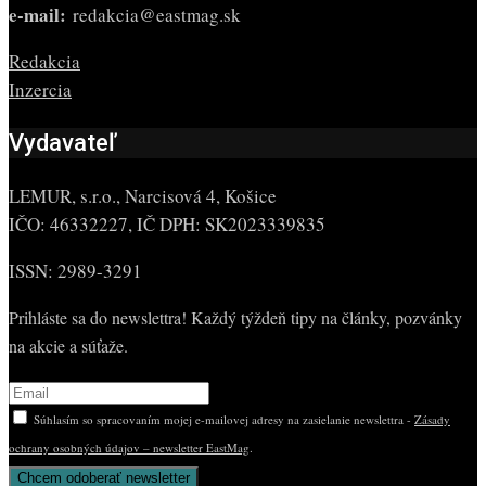
e-mail:
redakcia@eastmag.sk
Redakcia
Inzercia
Vydavateľ
LEMUR, s.r.o., Narcisová 4, Košice
IČO: 46332227, IČ DPH: SK2023339835
ISSN: 2989-3291
Prihláste sa do newslettra! Každý týždeň tipy na články, pozvánky
na akcie a súťaže.
Súhlasím so spracovaním mojej e-mailovej adresy na zasielanie newslettra -
Zásady
ochrany osobných údajov – newsletter EastMag
.