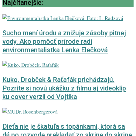
Najčítanejšie:
Sucho mení úrodu a znižuje zásoby pitnej
vody. Ako pomôcť prírode radí
environmentalistka Lenka Elečková
Kuko, Drobček & Raťafák prichádzajú.
Pozrite si novú ukážku z filmu aj videoklip
ku cover verzii od Vojtika
Dieťa nie je škatuľa s topánkami, ktorá sa
dá po rozvode prekladať zo skrine do skrine