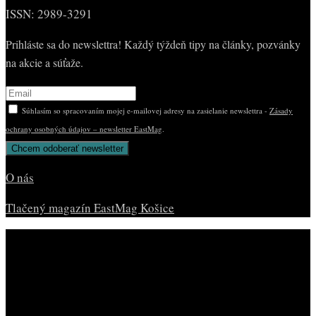
ISSN: 2989-3291
Prihláste sa do newslettra! Každý týždeň tipy na články, pozvánky
na akcie a súťaže.
Súhlasím so spracovaním mojej e-mailovej adresy na zasielanie newslettra -
Zásady
ochrany osobných údajov – newsletter EastMag
.
O nás
Tlačený magazín EastMag Košice