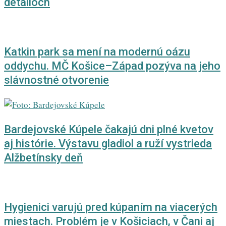
detailoch
Katkin park sa mení na modernú oázu
oddychu. MČ Košice–Západ pozýva na jeho
slávnostné otvorenie
Bardejovské Kúpele čakajú dni plné kvetov
aj histórie. Výstavu gladiol a ruží vystrieda
Alžbetínsky deň
Hygienici varujú pred kúpaním na viacerých
miestach. Problém je v Košiciach, v Čani aj