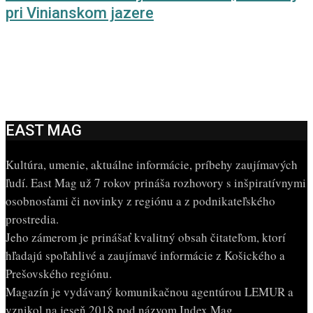
pri Vinianskom jazere
EAST MAG
Kultúra, umenie, aktuálne informácie, príbehy zaujímavých
ľudí. East Mag už 7 rokov prináša rozhovory s inšpiratívnymi
osobnosťami či novinky z regiónu a z podnikateľského
prostredia.
Jeho zámerom je prinášať kvalitný obsah čitateľom, ktorí
hľadajú spoľahlivé a zaujímavé informácie z Košického a
Prešovského regiónu.
Magazín je vydávaný komunikačnou agentúrou LEMUR a
vznikol na jeseň 2018 pod názvom Index Mag.