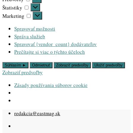
Štatistiky
Štatistiky
Marketing
Marketing
Spravovať možnosti
Správa služieb
Spravovať {vendor_count} dodávateľov
Prečítajte si viac o týchto účeloch
Súhlasím ►
Odmietnuť
Zobraziť predvoľby
Uložiť predvoľby
Zobraziť predvoľby
Zásady používania súborov cookie
Skip
redakcia@eastmag.sk
to
content