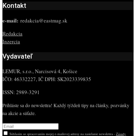
Kontakt
e-mail:
redakcia@eastmag.sk
Redakcia
Inzercia
Vydavateľ
LEMUR, s.r.o., Narcisová 4, Košice
IČO: 46332227, IČ DPH: SK2023339835
ISSN: 2989-3291
Prihláste sa do newslettra! Každý týždeň tipy na články, pozvánky
na akcie a súťaže.
Súhlasím so spracovaním mojej e-mailovej adresy na zasielanie newslettra -
Zásady