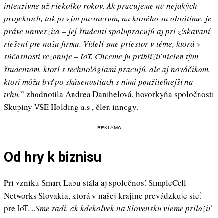
intenzívne už niekoľko rokov. Ak pracujeme na nejakých
projektoch, tak prvým partnerom, na ktorého sa obrátime, je
práve univerzita – jej študenti spolupracujú aj pri získavaní
riešení pre našu firmu. Videli sme priestor v téme, ktorá v
súčasnosti rezonuje – IoT. Chceme ju priblížiť nielen tým
študentom, ktorí s technológiami pracujú, ale aj nováčikom,
ktorí môžu byť po skúsenostiach s nimi použiteľnejší na
trhu,
” zhodnotila Andrea Danihelová, hovorkyňa spoločnosti
Skupiny VSE Holding a.s., člen innogy.
REKLAMA
Od hry k biznisu
Pri vzniku Smart Labu stála aj spoločnosť SimpleCell
Networks Slovakia, ktorá v našej krajine prevádzkuje sieť
pre IoT. „
Sme radi, ak kdekoľvek na Slovensku vieme priložiť