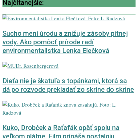
Najčítanejšie:
Sucho mení úrodu a znižuje zásoby pitnej
vody. Ako pomôcť prírode radí
environmentalistka Lenka Elečková
Dieťa nie je škatuľa s topánkami, ktorá sa
dá po rozvode prekladať zo skrine do skrine
Kuko, Drobček a Raťafák opäť spolu na
veľkom plátne. Film prináša nostalgiu,