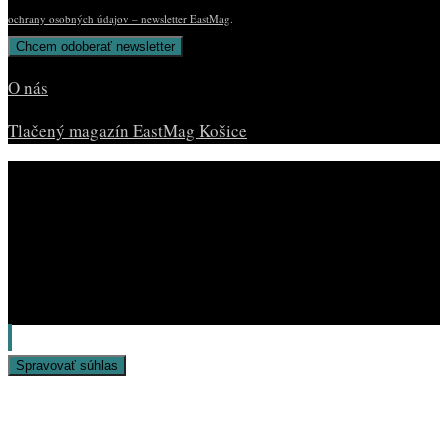
ochrany osobných údajov – newsletter EastMag
.
O nás
Tlačený magazín EastMag Košice
© Copyright EAST MAG.
Spravovať súhlas