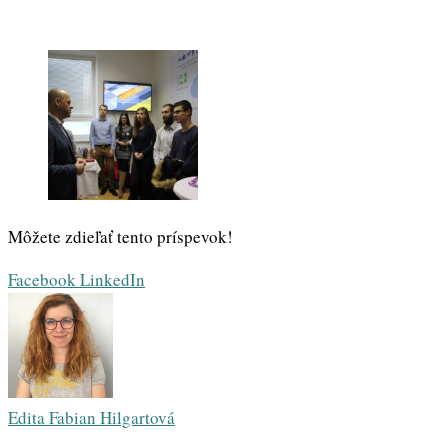
Môžete zdieľať tento príspevok!
Whatsapp
Share
Print
Facebook
LinkedIn
via
Email
Edita Fabian Hilgartová