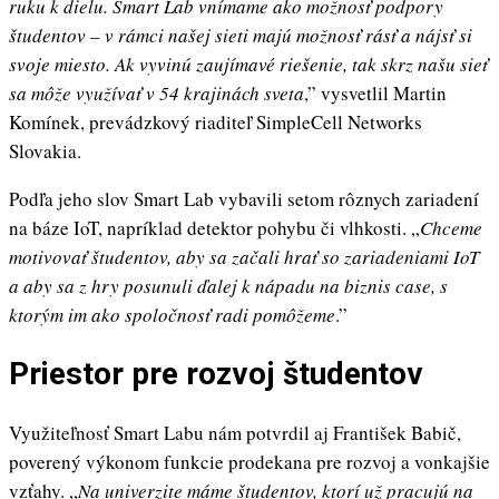
ruku k dielu. Smart Lab vnímame ako možnosť podpory
študentov – v rámci našej sieti majú možnosť rásť a nájsť si
svoje miesto. Ak vyvinú zaujímavé riešenie, tak skrz našu sieť
sa môže využívať v 54 krajinách sveta
,” vysvetlil Martin
Komínek, prevádzkový riaditeľ SimpleCell Networks
Slovakia.
Podľa jeho slov Smart Lab vybavili setom rôznych zariadení
na báze IoT, napríklad detektor pohybu či vlhkosti. „
Chceme
motivovať študentov, aby sa začali hrať so zariadeniami IoT
a aby sa z hry posunuli ďalej k nápadu na biznis case, s
ktorým im ako spoločnosť radi pomôžeme
.”
Priestor pre rozvoj študentov
Využiteľnosť Smart Labu nám potvrdil aj František Babič,
poverený výkonom funkcie prodekana pre rozvoj a vonkajšie
vzťahy. „
Na univerzite máme študentov, ktorí už pracujú na