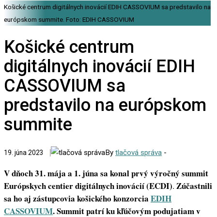
Košické centrum digitálnych inovácií EDIH CASSOVIUM sa predstavilo na
európskom summite. Foto: EDIH CASSOVIUM
Košické centrum
digitálnych inovácií EDIH
CASSOVIUM sa
predstavilo na európskom
summite
By
tlačová správa
-
19. júna 2023
V dňoch 31. mája a 1. júna sa konal prvý výročný summit
Európskych centier digitálnych inovácií (ECDI)
Zúčastnili
.
sa ho aj zástupcovia košického konzorcia
EDIH
CASSOVIUM
. Summit patrí ku kľúčovým podujatiam v