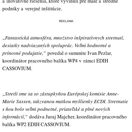
a inovatívne riešenia, ktoré vyvinuli pre malé a stredné
podniky a verejné inštitúcie.
REKLAMA
„Fantastická atmosféra, množstvo inšpiratívnych stretnutí,
desiatky nadviazaných spoluprác. Veľmi hodnotné a
prínosné podujatie,”
povedal o summite Ivan Pezlar,
koordinátor pracovného balíka WP4 v rámci EDIH
CASSOVIUM.
„
Stretli sme sa so zástupkyňou Európskej komisie Anne-
Marie Sassen, takzvanou matkou myšlienky ECDI. Stretnutie
s ňou bolo veľmi podnetné, priateľské a plné nových
informácií,
”
dodáva Juraj Majcher, koordinátor pracovného
balíka WP2 EDIH CASSOVIUM.