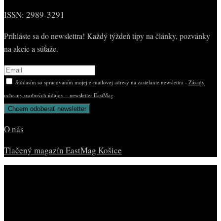
ISSN: 2989-3291
Prihláste sa do newslettra! Každý týždeň tipy na články, pozvánky
na akcie a súťaže.
Súhlasím so spracovaním mojej e-mailovej adresy na zasielanie newslettra -
Zásady
ochrany osobných údajov – newsletter EastMag
.
O nás
Tlačený magazín EastMag Košice