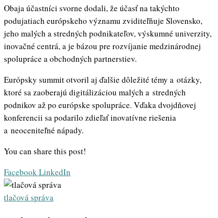
Obaja účastníci svorne dodali, že účasť na takýchto
podujatiach európskeho významu zviditeľňuje Slovensko,
jeho malých a stredných podnikateľov, výskumné univerzity,
inovačné centrá, a je bázou pre rozvíjanie medzinárodnej
spolupráce a obchodných partnerstiev.
Európsky summit otvoril aj ďalšie dôležité témy a otázky,
ktoré sa zaoberajú digitálizáciou malých a stredných
podnikov až po európske spolupráce. Vďaka dvojdňovej
konferencii sa podarilo zdieľať inovatívne riešenia
a neoceniteľné nápady.
You can share this post!
Whatsapp
Share
Print
Facebook
LinkedIn
via
Email
tlačová správa