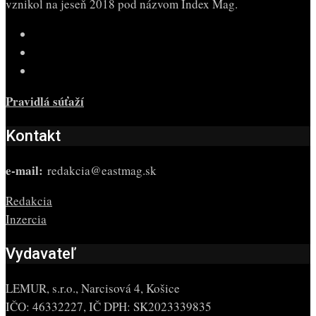
vznikol na jeseň 2018 pod názvom Index Mag.
Pravidlá súťaží
Kontakt
e-mail:
redakcia@eastmag.sk
Redakcia
Inzercia
Vydavateľ
LEMUR, s.r.o., Narcisová 4, Košice
IČO: 46332227, IČ DPH: SK2023339835