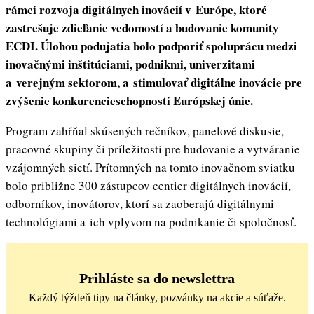
rámci rozvoja digitálnych inovácií v Európe, ktoré
zastrešuje zdieľanie vedomostí a budovanie komunity
ECDI. Úlohou podujatia bolo podporiť spoluprácu medzi
inovačnými inštitúciami, podnikmi, univerzitami
a verejným sektorom, a stimulovať digitálne inovácie pre
zvýšenie konkurencieschopnosti Európskej únie.
Program zahŕňal skúsených rečníkov, panelové diskusie,
pracovné skupiny či príležitosti pre budovanie a vytváranie
vzájomných sietí. Prítomných na tomto inovačnom sviatku
bolo približne 300 zástupcov centier digitálnych inovácií,
odborníkov, inovátorov, ktorí sa zaoberajú digitálnymi
technológiami a ich vplyvom na podnikanie či spoločnosť.
Prihláste sa do newslettra
Každý týždeň tipy na články, pozvánky na akcie a súťaže.