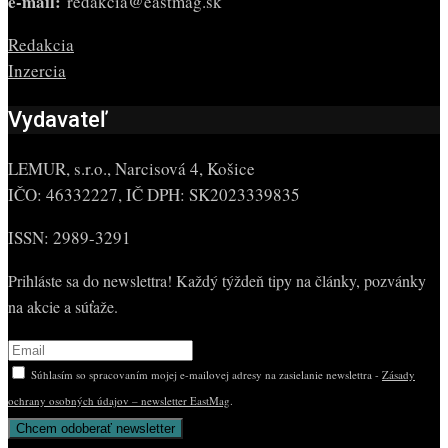
e-mail:
redakcia@eastmag.sk
Redakcia
Inzercia
Vydavateľ
LEMUR, s.r.o., Narcisová 4, Košice
IČO: 46332227, IČ DPH: SK2023339835
ISSN: 2989-3291
Prihláste sa do newslettra! Každý týždeň tipy na články, pozvánky
na akcie a súťaže.
Súhlasím so spracovaním mojej e-mailovej adresy na zasielanie newslettra -
Zásady
ochrany osobných údajov – newsletter EastMag
.