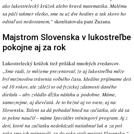
ako lukostrelecký krúžok alebo hravá matematika. Malému
sa páči takmer všetko, sme tu už dve hodiny a tak skoro ho
odtiaľ asi nedostanem,“
skonštatovala pani Zuzana.
Majstrom Slovenska v lukostreľbe
pokojne aj za rok
Lukostrelecký krúžok tiež prilákal mnohých zvedavcov.
„Sme radi, že môžeme prezentovať, že aj lukostreľba môže
byť možnosťou trávenia voľného času. Ideálne prijímame deti
od 10 rokov, ale záleží to od fyzickej zdatnosti daného
dieťaťa – aby zvládlo dĺžku náťahu a podobne. Máme,
samozrejme, aj dievčatá. Je to bežné aj vo svete, aj na
Slovensku. Talent sa dá pobadať hneď na začiatku, ale dá sa
to pekne naučiť – máme špeciálny tréningový program.
Aj z
detí, ktoré na začiatku nedokázali natiahnuť luk a za pol
roka sme ich pripravili, sa do roka stali majstri Slovenska,“