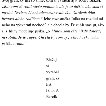
Svoj grafický list so slniečkom si vyrábal aj 9-ročný Blažej.
„Raz som už robil niečo podobné, ale je to ťažšie, ako som si
myslel. Neviem, či nebudem mať svalovku. Obrázok dám
bratovi alebo rodičom.“
Jeho rovesníčka Julka na rozdiel od
neho na výtvarnú nechodí, ale chcela by. Pristihli sme ju, ako
si z hliny modeluje psíka.
„S hlinou som ešte nikdy doteraz
nerobila. Je to super. Chcela by som aj živého havka, mám
psíčkov rada.“
Blažej
si
vyrábal
grafický
list.
Foto: A.
Bercik