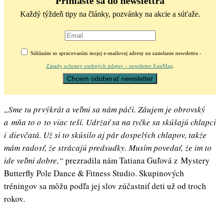
Prihláste sa do newslettra
Každý týždeň tipy na články, pozvánky na akcie a súťaže.
Súhlasím so spracovaním mojej e-mailovej adresy na zasielanie newslettra -
Zásady ochrany osobných údajov – newsletter EastMag
.
„Sme tu prvýkrát a veľmi sa nám páči. Záujem je obrovský
a mňa to o to viac teší. Udržať sa na tyčke sa skúšajú chlapci
i dievčatá. Už si to skúsilo aj pár dospelých chlapov, takže
mám radosť, že strácajú predsudky. Musím povedať, že im to
ide veľmi dobre,“
prezradila nám Tatiana Guľová z Mystery
Butterfly Pole Dance & Fitness Studio. Skupinových
tréningov sa môžu podľa jej slov zúčastniť deti už od troch
rokov.