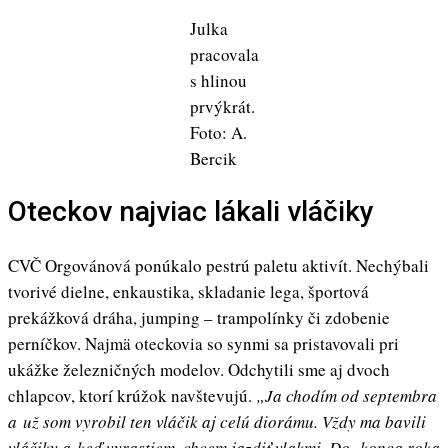
Julka
pracovala
s hlinou
prvýkrát.
Foto: A.
Bercik
Oteckov najviac lákali vláčiky
CVČ Orgovánová ponúkalo pestrú paletu aktivít. Nechýbali
tvorivé dielne, enkaustika, skladanie lega, športová
prekážková dráha, jumping – trampolínky či zdobenie
perníčkov. Najmä oteckovia so synmi sa pristavovali pri
ukážke železničných modelov. Odchytili sme aj dvoch
chlapcov, ktorí krúžok navštevujú.
„Ja chodím od septembra
a už som vyrobil ten vláčik aj celú diorámu. Vždy ma bavili
vláčiky a keď vyrastiem, chcem jazdiť vlakmi. Do konca roka