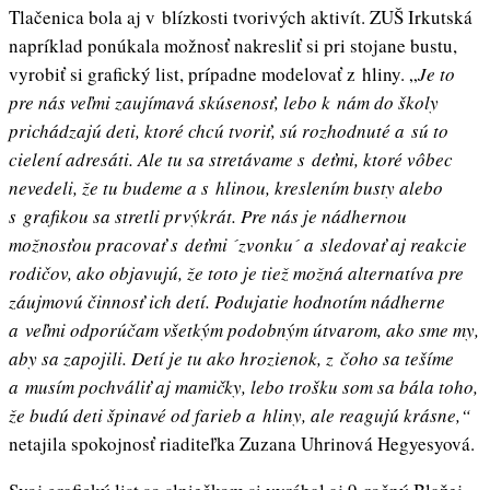
Tlačenica bola aj v blízkosti tvorivých aktivít. ZUŠ Irkutská
napríklad ponúkala možnosť nakresliť si pri stojane bustu,
vyrobiť si grafický list, prípadne modelovať z hliny. „
Je to
pre nás veľmi zaujímavá skúsenosť, lebo k nám do školy
prichádzajú deti, ktoré chcú tvoriť, sú rozhodnuté a sú to
cielení adresáti. Ale tu sa stretávame s deťmi, ktoré vôbec
nevedeli, že tu budeme a s hlinou, kreslením busty alebo
s grafikou sa stretli prvýkrát. Pre nás je nádhernou
možnosťou pracovať s deťmi ´zvonku´ a sledovať aj reakcie
rodičov, ako objavujú, že toto je tiež možná alternatíva pre
záujmovú činnosť ich detí. Podujatie hodnotím nádherne
a veľmi odporúčam všetkým podobným útvarom, ako sme my,
aby sa zapojili. Detí je tu ako hrozienok, z čoho sa tešíme
a musím pochváliť aj mamičky, lebo trošku som sa bála toho,
že budú deti špinavé od farieb a hliny, ale reagujú krásne,“
netajila spokojnosť riaditeľka Zuzana Uhrinová Hegyesyová.