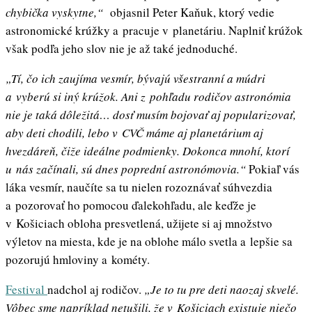
chybička vyskytne,“
objasnil Peter Kaňuk, ktorý vedie
astronomické krúžky a pracuje v planetáriu. Naplniť krúžok
však podľa jeho slov nie je až také jednoduché.
„Tí, čo ich zaujíma vesmír, bývajú všestranní a múdri
a vyberú si iný krúžok. Ani z pohľadu rodičov astronómia
nie je taká dôležitá… dosť musím bojovať aj popularizovať,
aby deti chodili, lebo v CVČ máme aj planetárium aj
hvezdáreň, čiže ideálne podmienky. Dokonca mnohí, ktorí
u nás začínali, sú dnes poprední astronómovia.“
Pokiaľ vás
láka vesmír, naučíte sa tu nielen rozoznávať súhvezdia
a pozorovať ho pomocou ďalekohľadu, ale keďže je
v Košiciach obloha presvetlená, užijete si aj množstvo
výletov na miesta, kde je na oblohe málo svetla a lepšie sa
pozorujú hmloviny a kométy.
Festival
nadchol aj rodičov.
„Je to tu pre deti naozaj skvelé.
Vôbec sme napríklad netušili, že v Košiciach existuje niečo