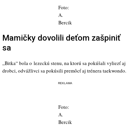
Foto:
A.
Bercik
Mamičky dovolili deťom zašpiniť
sa
„Bitka“ bola o lezeckú stenu, na ktorú sa pokúšali vyliezť aj
drobci, odvážlivci sa pokúsili premôcť aj trénera taekwondo.
REKLAMA
Foto:
A.
Bercik