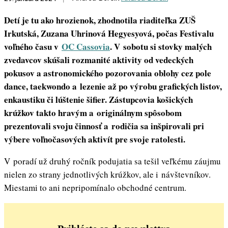
Detí je tu ako hrozienok, zhodnotila riaditeľka ZUŠ
Irkutská, Zuzana Uhrinová Hegyesyová, počas Festivalu
voľného času v
OC Cassovia
. V sobotu si stovky malých
zvedavcov skúšali rozmanité aktivity od vedeckých
pokusov a astronomického pozorovania oblohy cez pole
dance, taekwondo a lezenie až po výrobu grafických listov,
enkaustiku či lúštenie šifier. Zástupcovia košických
krúžkov takto hravým a originálnym spôsobom
prezentovali svoju činnosť a rodičia sa inšpirovali pri
výbere voľnočasových aktivít pre svoje ratolesti.
V poradí už druhý ročník podujatia sa tešil veľkému záujmu
nielen zo strany jednotlivých krúžkov, ale i návštevníkov.
Miestami to ani nepripomínalo obchodné centrum.