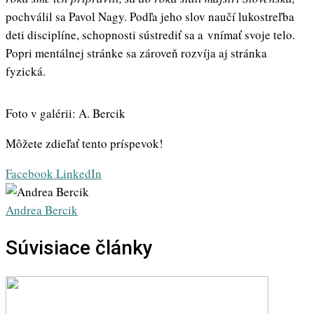
pochválil sa Pavol Nagy. Podľa jeho slov naučí lukostreľba
deti disciplíne, schopnosti sústrediť sa a vnímať svoje telo.
Popri mentálnej stránke sa zároveň rozvíja aj stránka
fyzická.
Foto v galérii: A. Bercik
Môžete zdieľať tento príspevok!
Whatsapp
Share
Print
Facebook
LinkedIn
via
Email
Andrea Bercik
Súvisiace články