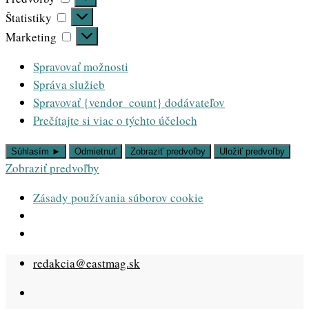
Štatistiky
Štatistiky
Marketing
Marketing
Spravovať možnosti
Správa služieb
Spravovať {vendor_count} dodávateľov
Prečítajte si viac o týchto účeloch
Súhlasím ►
Odmietnuť
Zobraziť predvoľby
Uložiť predvoľby
Zobraziť predvoľby
Zásady používania súborov cookie
Skip
redakcia@eastmag.sk
to
content